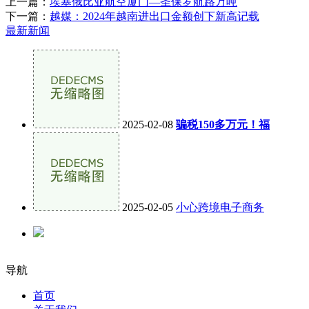
上一篇：
埃塞俄比亚航空厦门—圣保罗航路万吨
下一篇：
越媒：2024年越南进出口金额创下新高记载
最新新闻
2025-02-08
骗税150多万元！福
2025-02-05
小心跨境电子商务
导航
首页