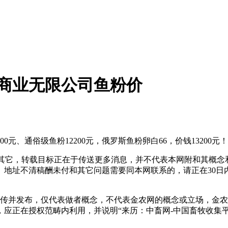
出口商业无限公司鱼粉价
0元、通俗级鱼粉12200元，俄罗斯鱼粉卵白66，价钱13200元！
其它，转载目标正在于传送更多消息，并不代表本网附和其概念
地址不清稿酬未付和其它问题需要同本网联系的，请正在30日内
并发布，仅代表做者概念，不代表金农网的概念或立场，金农
应正在授权范畴内利用，并说明“来历：中畜网-中国畜牧收集