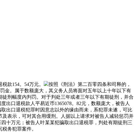
款154。54万元。
按照《刑法》第二百零四条和司释的，
下罚金。属于数额庞大，其义务人员将面对五年以上十年以下有
期徒刑幅度内判罚。对于判处三年或者三年以下有期徒刑，并合
口退税款人平易近币1365078。82元，数额庞大，被告人
骗取出口退税犯罪时因意志以外的缘由而未，系犯罪未遂，可比
节及表示，可对其合用缓刑。人据以上请求对被告人减轻惩罚并
百四十万元；被告人叶某某犯骗取出口退税罪，判处有期徒刑三
沉税务犯罪案件。