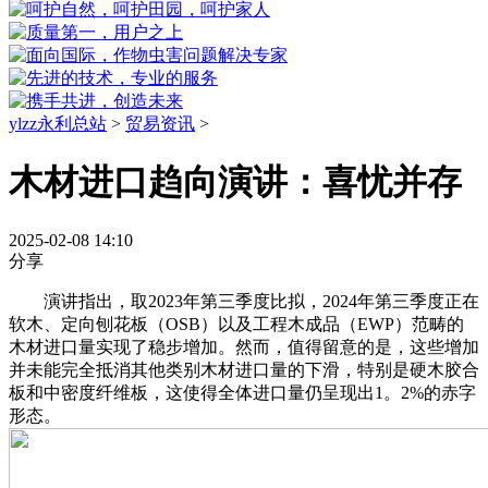
ylzz永利总站
>
贸易资讯
>
木材进口趋向演讲：喜忧并存
2025-02-08 14:10
分享
演讲指出，取2023年第三季度比拟，2024年第三季度正在
软木、定向刨花板（OSB）以及工程木成品（EWP）范畴的
木材进口量实现了稳步增加。然而，值得留意的是，这些增加
并未能完全抵消其他类别木材进口量的下滑，特别是硬木胶合
板和中密度纤维板，这使得全体进口量仍呈现出1。2%的赤字
形态。