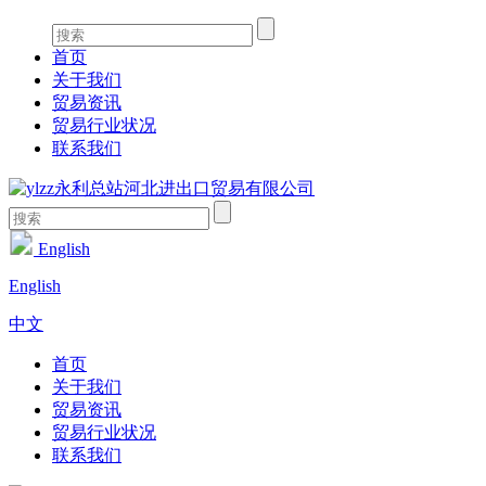
首页
关于我们
贸易资讯
贸易行业状况
联系我们
English
English
中文
首页
关于我们
贸易资讯
贸易行业状况
联系我们