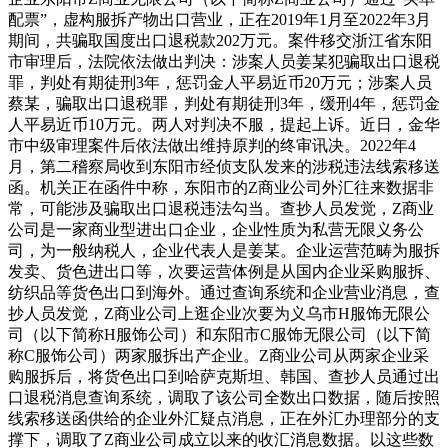
配票”，虚构服拆产物出口营业，正在2019年1月至2022年3月
期间，共骗取国度出口退税款202万元。案件移交浙江省东阳
市审理后，法院依法做出判决：涉案人员姜某犯骗取出口退税
罪，判处有期徒刑3年，惩罚金人平易近币20万元；涉案人员
蔡某，骗取出口退税罪，判处有期徒刑3年，缓刑4年，惩罚金
人平易近币10万元。两人对判决不服，提起上诉。近日，金华
市中级审理案件后依法做出维持原判的终审讯决。2022年4
月，第二稽察局收到东阳市经侦支队发来的涉税违法线索移送
函。机关正在函件中称，东阳市的Z商业公司外汇往来数据非
常，可能涉及骗取出口退税违法勾当。查抄人员发觉，Z商业
公司是一家商业型进出口企业，企业性质为私营无限义务公
司，为一般纳税人，企业代表人是姜某。企业运营范畴为服拆
发卖、货色进出口等，次要运营体例是从国内企业采购服拆、
纺织品等货色出口到海外。通过查询系统和企业营业消息，查
抄人员发觉，Z商业公司上逛企业次要为义乌市H服饰无限公
司（以下简称H服饰公司）和东阳市C服饰无限公司（以下简
称C服饰公司）两家服拆出产企业。Z商业公司从两家企业采
购服拆后，将货色出口到哈萨克斯坦、韩国、查抄人员通过出
口退税消息查询系统，调取了该公司全数出口数据，随后按照
线索移送函供给的企业外汇疑点消息，正在外汇办理部分的支
撑下，调取了Z商业公司成立以来的收汇消息数据。以这些数