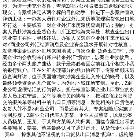
步。为进一步充分案件，查清Z商业公司骗取出口退税的违法
现实，专案组决定从两个标的目的动手，推进下一步案件查询
拜访工做：一办案人员针对企业外汇来历地取现实货色出口地
不符这一主要线索，对企业外汇来历深切查询拜访；别的一办
案人员赴涉案企业货色出口所正在地海关等处，核查企业出口
营业实正在性，寻找违法。办案人员逃踪企业外汇来历线索，
对Z商业公司外汇结算消息及企业资金流水开展针对性核查，
发觉涉案企业的外汇均来国地域，每次企业“货色出口”时，涉
案企业均会收到来自账户转来外汇“货款”，涉案企业收款后，
经由多个两头账户曲达，款子最终必会固定前往几个相关小我
的银行账户。正在外汇办理部分的鼎力协帮下，专案组颠末逃
踪查询拜访，位于我国地域向涉案企业汇入外汇的账号，以及
最终领受资金的几个账号，均为地下钱庄所节制。至此，Z商
业公司虚假结汇的行为得以。担任核查涉案企业出口营业的办
案人员正在宁波、义乌等地海关的协帮下，按照Z商业公司提
交的报关单等材料中的出口日期等消息，发觉相关出口货色的
发货人并不是Z商业公司，而是还有其人。专案组随后实施了
收网步履，Z商业公司代表人姜某、企业人员蔡某，以及涉案
人员杨某、王某、于某和方某等人均归案。面临专案组出示的
各类翔据，姜某、蔡某最终认可了通过虚开、从货代企业手中
“买单”，操纵其他不退税的出口货从出口消息“配单”，虚构服