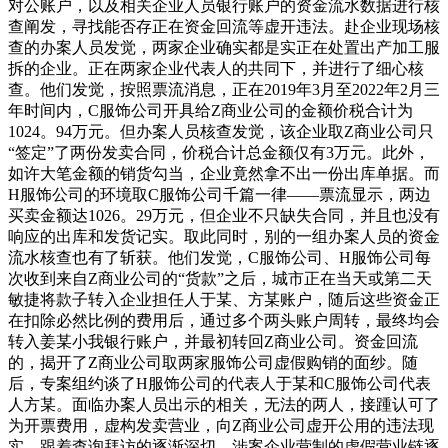
对公账户，以及相关企业人员银行账户的资金流水数据进行核
查阐发，寻找能否存正在资金回流等虚开违法。赴企业现场核
查的办案人员发觉，两家企业确实都是实正在处置出产加工服
拆的企业。正在两家企业代表人的共同下，并进行了细心核
查。他们发觉，按照票流消息，正在2019年3月至2022年2月三
年时间内，C服饰公司开具给Z商业公司的金额价税合计为
1024。94万元。但办案人员核查发觉，该企业取Z商业公司只
“签定”了两份发卖合同，价税合计总金额仅有3万元。此外，
如许大笔金额的销货勾当，企业竟然拿不出一份出库单据。而
H服饰公司的环境取C服饰公司千篇一律——票流显示，两边
买卖金额达1026。29万元，但企业不只缺失合同，并且也没有
响应的出库和发货记实。取此同时，别的一组办案人员的资金
流水核查也有了斩获。他们发觉，C服饰公司、H服饰公司每
次收到来自Z商业公司的“货款”之后，城市正在当天或第二天
敏捷将款子转入企业担任人于某、方某账户，随后这些资金正
在扣除必然比例的费用后，通过多个两头账户周转，最终均会
转入姜某小我银行账户，并最初转回Z商业公司。资金回流
的，揭开了Z商业公司取两家服饰公司虚假购销的面纱。随
后，专案组约谈了H服饰公司的代表人于某和C服饰公司代表
人方某。面临办案人员出示的相关，无法的两人，接踵认可了
为开票费用，虚构发卖营业，向Z商业公司虚开公用的违法现
实。跟着查询拜访的逐渐深切，涉案企业营制的虚假营业链逐