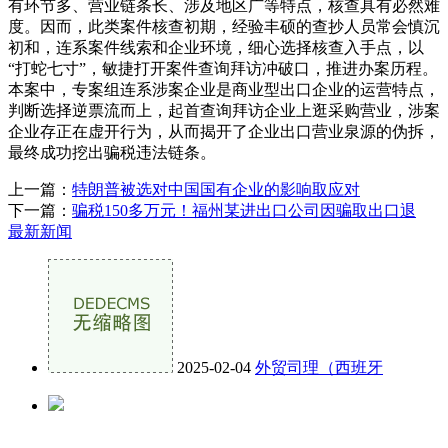
有环节多、营业链条长、涉及地区广等特点，核查具有必然难
度。因而，此类案件核查初期，经验丰硕的查抄人员常会慎沉
初和，连系案件线索和企业环境，细心选择核查入手点，以
“打蛇七寸”，敏捷打开案件查询拜访冲破口，推进办案历程。
本案中，专案组连系涉案企业是商业型出口企业的运营特点，
判断选择逆票流而上，起首查询拜访企业上逛采购营业，涉案
企业存正在虚开行为，从而揭开了企业出口营业泉源的伪拆，
最终成功挖出骗税违法链条。
上一篇：
特朗普被选对中国国有企业的影响取应对
下一篇：
骗税150多万元！福州某进出口公司因骗取出口退
最新新闻
2025-02-04
外贸司理（西班牙