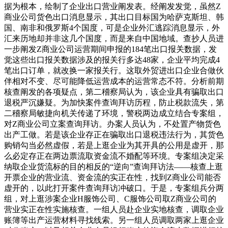
据为根本，绘制了企业出口营业阐发表。经阐发发觉，虽然Z
商业公司货色出口消息显示，其出口目标国为哈萨克斯坦、韩
国、南非和俄罗斯4个国度，可是企业外汇逃踪消息显示，外
汇来历地却并非这几个国度，而是来自中国地域。查抄人员进
一步阐发Z商业公司运营期间申报的184笔出口报关数据，发
觉这些出口报关数据涉及的报关行多达48家，企业平均完成4
笔出口订单，就改换一家报关行。这取外贸进出口企业合做伙
伴相对不变、尽可能降低运营成本的运营常态不符。分析前期
核查阐发的各项疑点，第二稽察局认为，该企业具有骗取出口
退税严沉嫌疑。为加快案件查询拜访历程，防止税款流失，第
二稽察局敏捷向机关传递了环境，警税两边成立结合专案组，
对Z商业公司立案查询拜访。办案人员认为，不处置产物货色
出产工做。若是该企业存正在骗取出口退税违法行为，其货色
购销勾当必然虚假，若是上逛企业为其开具的公用是虚开，那
么必定存正在两边票流取资金流不婚配等环境。专案组决定采
纳取企业货流标的目的相反的“逆向”查询拜访法——核查上逛
开票企业的营业流、资金流的实正在性，找到Z商业公司能否
虚开的，以此打开案件查询拜访冲破口。于是，专案组兵分两
组，对上逛涉案企业H服饰公司、C服饰公司取Z商业公司的
营业实正在性实施核查。一组人员赴企业实地核查，调取企业
账簿等出产运营材料寻找线索。另一组人员调取两家上逛企业