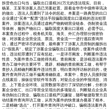
拆货色出口勾当，骗取出口退税202万元的违法现实。目前，
杨某、王某等涉案人员已另案处置。跟着金华市中级终审讯决
的做出，违法人员遭到了法令的惩处。本案是一路典型的出口
企业通过“买单”“配票”违法手段骗取国度出口退税的违法犯罪
案件。涉案违法人员通过虚构产物购销营业链条、伪制资金流
等体例，服拆产物出口，骗取国度大量出口退税，必需予以。
本案查办过程中，税务机关取、海关、外汇办理部分慎密协
做，对涉案企业营业流、票流、资金流一一进行逃踪查询拜
访，通过严密详尽的核查，最终撕下了涉案人员营制的服拆出
口“假面具”，锁定了涉案企业骗取出口退税的，使案件成功查
结，违法犯罪遭到了应有惩处。一是详尽阐发，判断案件违法
性质，为案件查办工做抢得先机。查前阐发，是涉税违法案件
查办工做中的主要环节，透辟、精确的查前阐发工做，有帮于
查抄人员精确判断案件违法性质，明白查询拜访标的目的，使
案件查询拜访工做不偏离准确轨道。本案中，查抄人员接到疑
点线索后，操纵征管软件等东西，对疑点企业的申报消息、消
息、上下逛企业环境、运营数据等进行了深切的分解，分析涉
案企业收汇、出口等营业呈现出的多项疑点，判断疑点企业具
有伪制出口营业、骗取出口退税严沉嫌疑，随即敏捷取警方启
动结案件查询拜访工做，从而为案件的快查速办奠基了根本。
二是精确“选点”，打开案件查询拜访冲破口。骗税违法案件具