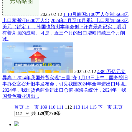
2025-02-12
1-10月韩国5100万人创制5663亿
出口额浙江6600万人出
2024年1月至10月累计出口额为5663亿
美元（暂定 ），韩国也预测本年会创下汗青最高记实，明明
有着亮眼的成就。可是，近三个月的出口增幅持续三个月削
减...
2025-02-12
4385万亿元立
异高！2024年我国外贸实现“三量”齐
1月13日上午，国务院旧
事办公室召开旧事发布会，引见我国2024年全年进出口环境。
2024年，我国货色商业进出口总值 据海关统计，2024年，我
国货色商业进出...
首页
上一页
109
110
111
112
113
114
115
下一页
末页
共
129
页
770
条