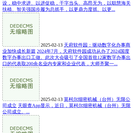
设，稳中求进、以进促稳，干字当头、高昂无为，以聪慧海关
扶植、智关强国步履为总抓手，以更鼎力度抓、以更...
2025-02-13
天府软件园：驱动数字化办事商
业加快成长新篇
2024年7月，天府软件园成功从办了2024国度
数字办事出口工做。此次大会吸引了全国首批12家数字办事出
口的代表取200余名业内专家和企业代表，大师齐聚一...
2025-02-13
莫柯尔细密机械（台州）无限公
司成立
天眼查App显示，近日，莫柯尔细密机械（台州）无限
公司成立。...