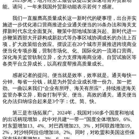
2023岁尾，地方经济工做会议提出要加速培育外贸新动
能。请问，一年来我国外贸新动能表示若何？感谢。
我们一直服膺高质量成长这一新时代的硬事理，出台并实
施进一步优化港口营商推进企业通关便当的16条办法和海关支
撑新时代东北全面复兴、鞭策中部地域加速兴起、新时代进一
步鞭策西部大开辟构成新款式等办事区域协调成长的办法上百
项，扩大政策组合效应。摆设正在20个城市开展推进跨境商业
便当化专项步履，营制市场化、化、国际化的一流港口营商。
深化海关监管轨制立异，全力支撑海南商业港、自贸试验区等
各类平台立异成长，以高程度帮推高质量成长。
感谢记者的提问。便当就是效率，效率就是。通关每快一
分钟、每省一分钱，就是为外贸企业成长增一份力、加一把
劲。一曲以来我们“企业有所呼、海关有所应”，持续推进海关
监管办事立异，勤奋打制平安、便当、高效的通关。通关便当
化办法归纳综合起来是3个字：优、简、快。
第三是市场拓展广。2024年，我国对160多个国度和地域
的出话柄现增加，此中对共建“一带一”国度全体增加9。6%、
对东盟增加13。4%、对巴西增加23。3%，对阿联酋增加19。
2%，对沙特阿拉伯增加18。2%。同时，对欧盟和美国这些保
守市场别离增加4。3%、6。1%。