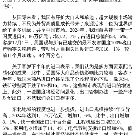
“强”。
从国际来看，我国有序扩大自从和单边，超大规模市场潜
力持续，不只为外贸高质量成长带来了泉源活水，也为世界供
给了更多机缘，共享中国市场。2024年，我国自共建“一带一”
国度进口9。86万亿元，增加2。7%，占进口总值的53。6%。
客岁12月1日，我国赐与所有已建交的最不发财国度100%税目
产物零关税待遇，带动当月自相关国度进口增加18。1%，较
前11个月加速5。8个百分点。
关于客岁下半年的进口表示，我们认为是多方面要素配合
感化的成果。此中，受国际大商品价钱影响比力较着，客岁下
半年，我国大商品进口价钱呈现了分歧程度的下跌，像原油、
铁矿砂别离下跌了9%和16。7%，这些城市表现到进口的增速
上。此外，一些国度将经贸问题化，出口管制办法，一些产物
对华出口，不然我们会进口得更多。
东北地域的程度也进一步提拔。进出口规模持续4年立异
高，2024年达到1。25万亿元，增加1。6%。此中，出口增加
8。1%，快于全国出口1个百分点。工程机械出口增加10。
5%，家用电器增加了14。4%，电气节制安拆出口增加9%。值
得一提的是，东北地域冰雪经济财产持续发力，对、意大利、