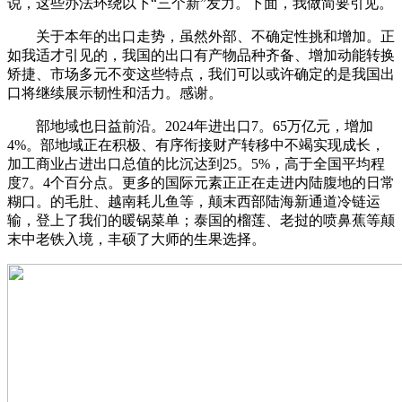
说，这些办法环绕以下“三个新”发力。下面，我做简要引见。
关于本年的出口走势，虽然外部、不确定性挑和增加。正
如我适才引见的，我国的出口有产物品种齐备、增加动能转换
矫捷、市场多元不变这些特点，我们可以或许确定的是我国出
口将继续展示韧性和活力。感谢。
部地域也日益前沿。2024年进出口7。65万亿元，增加
4%。部地域正在积极、有序衔接财产转移中不竭实现成长，
加工商业占进出口总值的比沉达到25。5%，高于全国平均程
度7。4个百分点。更多的国际元素正正在走进内陆腹地的日常
糊口。的毛肚、越南耗儿鱼等，颠末西部陆海新通道冷链运
输，登上了我们的暖锅菜单；泰国的榴莲、老挝的喷鼻蕉等颠
末中老铁入境，丰硕了大师的生果选择。