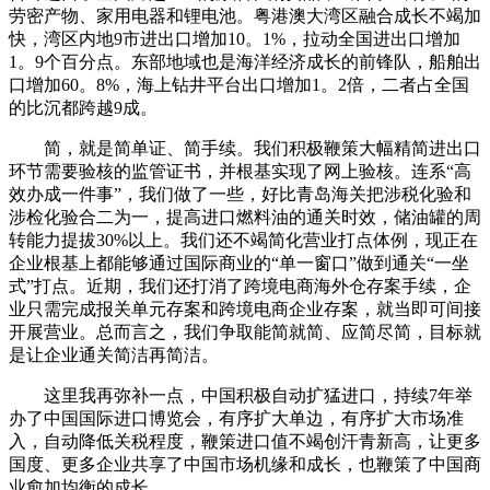
劳密产物、家用电器和锂电池。粤港澳大湾区融合成长不竭加
快，湾区内地9市进出口增加10。1%，拉动全国进出口增加
1。9个百分点。东部地域也是海洋经济成长的前锋队，船舶出
口增加60。8%，海上钻井平台出口增加1。2倍，二者占全国
的比沉都跨越9成。
简，就是简单证、简手续。我们积极鞭策大幅精简进出口
环节需要验核的监管证书，并根基实现了网上验核。连系“高
效办成一件事”，我们做了一些，好比青岛海关把涉税化验和
涉检化验合二为一，提高进口燃料油的通关时效，储油罐的周
转能力提拔30%以上。我们还不竭简化营业打点体例，现正在
企业根基上都能够通过国际商业的“单一窗口”做到通关“一坐
式”打点。近期，我们还打消了跨境电商海外仓存案手续，企
业只需完成报关单元存案和跨境电商企业存案，就当即可间接
开展营业。总而言之，我们争取能简就简、应简尽简，目标就
是让企业通关简洁再简洁。
这里我再弥补一点，中国积极自动扩猛进口，持续7年举
办了中国国际进口博览会，有序扩大单边，有序扩大市场准
入，自动降低关税程度，鞭策进口值不竭创汗青新高，让更多
国度、更多企业共享了中国市场机缘和成长，也鞭策了中国商
业愈加均衡的成长。