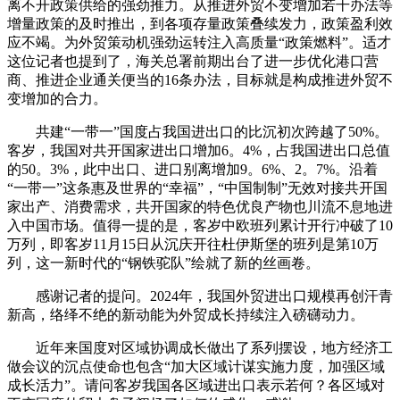
离不开政策供给的强劲推力。从推进外贸不变增加若干办法等
增量政策的及时推出，到各项存量政策叠续发力，政策盈利效
应不竭。为外贸策动机强劲运转注入高质量“政策燃料”。适才
这位记者也提到了，海关总署前期出台了进一步优化港口营
商、推进企业通关便当的16条办法，目标就是构成推进外贸不
变增加的合力。
共建“一带一”国度占我国进出口的比沉初次跨越了50%。
客岁，我国对共开国家进出口增加6。4%，占我国进出口总值
的50。3%，此中出口、进口别离增加9。6%、2。7%。沿着
“一带一”这条惠及世界的“幸福”，“中国制制”无效对接共开国
家出产、消费需求，共开国家的特色优良产物也川流不息地进
入中国市场。值得一提的是，客岁中欧班列累计开行冲破了10
万列，即客岁11月15日从沉庆开往杜伊斯堡的班列是第10万
列，这一新时代的“钢铁驼队”绘就了新的丝画卷。
感谢记者的提问。2024年，我国外贸进出口规模再创汗青
新高，络绎不绝的新动能为外贸成长持续注入磅礴动力。
近年来国度对区域协调成长做出了系列摆设，地方经济工
做会议的沉点使命也包含“加大区域计谋实施力度，加强区域
成长活力”。请问客岁我国各区域进出口表示若何？各区域对