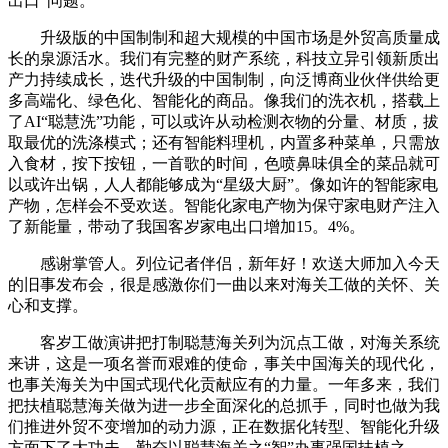
出口”问题。
升级版的中国制制和超大规模的中国市场是外贸高质量成
长的泉源活水。我们有完整的财产系统，科技立异引领新质出
产力持续成长，迭代升级的中国制制，向泛博商业伙伴供给更
多高端化、绿色化、智能化的商品。像我们的洗衣机，搭载上
了AI“聪慧洗”功能，可以或许从动检测衣物的分量、材质，拔
取最优的洗涤模式；还有智能料理机，内置多种菜单，只需放
入食材，按下按钮，一首歌的时间，色喷鼻味俱全的菜品就可
以或许出锅，人人都能够成为“星级大厨”。像如许的智能家电
产物，怎样会不受欢送。智能化家电产物为保守家电财产注入
了新能量，带动了我国客岁家电出口增加15。4%。
感谢掌管人。列位记者伴侣，新年好！欢送大师加入今天
的旧事发布会，很是感激你们一曲以来对海关工做的关怀、关
心和支撑。
客岁工做演讲把打制聪慧海关列为沉点工做，对海关系统
来讲，这是一项名誉而艰难的使命，事关中国海关的现代化，
也事关海关为中国式现代化贡献应有的力量。一年多来，我们
把扶植聪慧海关做为进一步全面深化的总抓手，同时也做为我
们推进外贸不变增加的动力源，正在数据化转型、智能化升级
方面下了大功夫，勤奋以聪慧海关之“智”办事强国扶植之