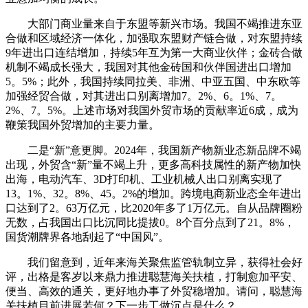
大部门商业量来自于东盟等新兴市场。我国不竭推进东亚
合做和区域经济一体化，加强取东盟财产链合做，对东盟持续
9年进出口连结增加，持续5年互为第一大商业伙伴；金砖合做
机制不竭成长强大，我国对其他金砖国和伙伴国进出口增加
5。5%；此外，我国持续同拉美、非洲、中亚五国、中东欧等
加强经贸合做，对其进出口别离增加7。2%、6。1%、7。
2%、7。5%。上述市场对我国外贸市场的贡献率近6成，成为
鞭策我国外贸增加的主要力量。
二是“新”意更脚。2024年，我国新产物新业态新品牌不竭
出现，外贸含“新”量不竭上升，更多高科技属性的新产物加快
出海，电动汽车、3D打印机、工业机械人出口别离实现了
13。1%、32。8%、45。2%的增加。跨境电商新业态全年进出
口达到了2。63万亿元，比2020年多了1万亿元。自从品牌圈粉
无数，占我国出口比沉同比提拔0。8个百分点到了21。8%，
国货潮牌界各地刮起了“中国风”。
我们留意到，近年来海关聚焦监管轨制立异，获得社会好
评，出格是客岁以来鼎力推进聪慧海关扶植，打制愈加平安、
便当、高效的通关，更好地办事了外贸稳增加。请问，聪慧海
关扶植目前进展若何？下一步工做沉点是什么？