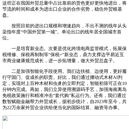
这些正在我国外贸总量中占比靠前的货色更好更快地进出，将
节流的时间和成本为进出口企业的合作劣势，稳住外贸根基
盘。
按照目前的进出口规模和增速趋向，不出不测的线年从头
染指年度“中国外贸第一城”。单论出口的线年居全国城市首
位。
一是培育新业态。次要是优化跨境电商监管模式，拓展保
税维修、保税再制制等“保税+”新业态，鼎力支撑边平易近互
市商业健康规范成长，进一步拓增量，做大外贸总盘子。
二是加强智能化手段使用。我们边扶植、边使用，更好履
行守国门、促成长的职责。好比，我们通过挪动式木材AI判
定，实现对上百种木材和虫豸的立即判定，智能初筛可正在10
分钟内完成。再如，我们立异使用溯源码手艺，加强海南离岛
免税政策施行和精准冲击“套代购”私运行为。还有，我们通过
数智赋能金融帮力外贸成长，据初步统计，自2023年至今，共
为22万余家外贸企业供给便当化的国际结算、融资等办事。