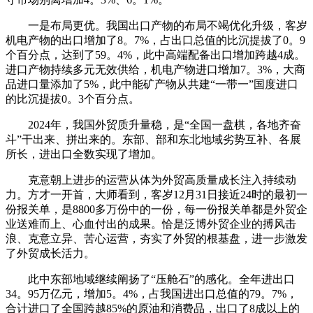
一是布局更优。我国出口产物的布局不竭优化升级，客岁
机电产物的出口增加了8。7%，占出口总值的比沉提拔了0。9
个百分点，达到了59。4%，此中高端配备出口增加跨越4成。
进口产物持续多元无效供给，机电产物进口增加7。3%，大商
品进口量添加了5%，此中能矿产物从共建“一带一”国度进口
的比沉提拔0。3个百分点。
2024年，我国外贸质升量稳，是“全国一盘棋，各地齐奋
斗”干出来、拼出来的。东部、部和东北地域劣势互补、各展
所长，进出口全数实现了增加。
克意朝上进步的运营从体为外贸高质量成长注入持续动
力。方才一开首，大师看到，客岁12月31日接近24时的最初一
份报关单，是8800多万份中的一份，每一份报关单都是外贸企
业送难而上、心血付出的成果。恰是泛博外贸企业的搏风击
浪、克意立异、苦心运营，夯实了外贸的根基盘，进一步激发
了外贸成长活力。
此中东部地域继续阐扬了“压舱石”的感化。全年进出口
34。95万亿元，增加5。4%，占我国进出口总值的79。7%，
合计进口了全国跨越85%的原油和消费品，出口了8成以上的