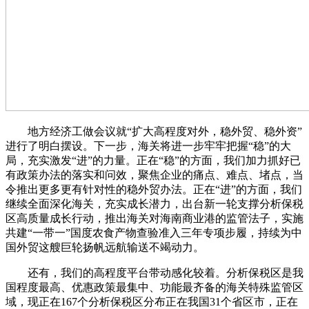
地方经济工做会议就“扩大高程度对外，稳外贸、稳外资”
进行了明白摆设。下一步，海关将进一步牢牢把握“稳”的大
局，充实激发“进”的力量。正在“稳”的方面，我们加力抓好已
有政策办法的落实和问效，聚焦企业的痛点、难点、堵点，当
令推出更多更有针对性的稳外贸办法。正在“进”的方面，我们
继续全面深化海关，充实成长潜力，出台新一轮支撑分析保税
区高质量成长行动，推出海关对海南商业港的监管法子，实施
共建“一带一”国度农食产物查验准入三年专项步履，持续为中
国外贸这艘巨轮扬帆远航输送不竭动力。
还有，我们的高程度平台带动感化较着。分析保税区是我
国程度最高、优惠政策最集中、功能最齐备的海关特殊监管区
域，现正在167个分析保税区分布正在我国31个省区市，正在