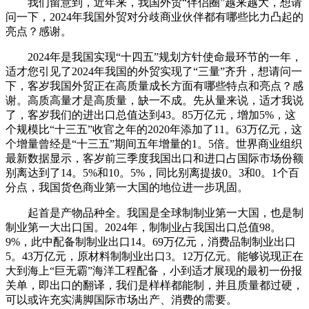
我们留意到，近年来，我国外贸“伴侣圈”越来越大，想请
问一下，2024年我国外贸对分歧商业伙伴都有哪些比力凸起的
亮点？感谢。
2024年是我国实现“十四五”规划方针使命最环节的一年，
适才您引见了2024年我国的外贸实现了“三量”齐升，想请问一
下，客岁我国外贸正在高质量成长方面有哪些特点和亮点？感
谢。高质高量才是高质量，缺一不成。先从量来说，适才我说
了，客岁我们的进出口总值达到43。85万亿元，增加5%，这
个规模比“十三五”收官之年的2020年添加了11。63万亿元，这
个增量曾经是“十三五”期间五年增量的1。5倍。世界商业组织
最新数据显示，客岁前三季度我国出口和进口占国际市场份额
别离达到了14。5%和10。5%，同比别离提拔0。3和0。1个百
分点，我国货色商业第一大国的地位进一步巩固。
起首是产物品种全。我国是全球制制业第一大国，也是制
制业第一大出口国。2024年，制制业占我国出口总值98。
9%，此中配备制制业出口14。69万亿元，消费品制制业出口
5。43万亿元，原材料制制业出口3。12万亿元。能够说现正在
大到海上“巨无霸”海洋工程配备，小到适才展现的最初一份报
关单，即出口的翻译，我们是样样都能制，并且质量都过硬，
可以或许充实满脚国际市场出产、消费的需要。