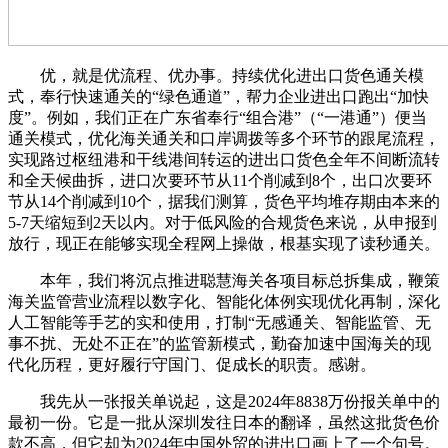
优，就是优流程、优办事。持续优化进出口货色通关模
式，奉行快速通关的“绿色通道”，帮力企业进出口跑出“加快
度”。例如，我们正在广东省奉行“组合港”（“一港通”）便当
通关模式，优化海关通关和口岸调拨等多个环节的跟尾流程，
实现路过枢纽港和干线港间转运的进出口货色全年不间断流转
和全天候曲拆，进口次要环节从11个削减到8个，出口次要环
节从14个削减到10个，据我们测算，货色平均堆存期由本来的
5-7天缩短到2天以内。对于低风险的合规货色来说，从申报到
放行，现正在能够实现全程网上操做，根基实现了读秒通关。
本年，我们将沉点推进聪慧海关各项目标总拆集成，鞭策
海关监管营业流程以数字化、智能化体例实现优化再制，深化
人工智能等手艺的实和使用，打制“无感通关、智能监管、无
事不扰、无处不正在”的监管新模式，勤奋加速中国海关的现
代化历程，更好履行守国门、促成长的职责。感谢。
我先从一张报关单说起，这是2024年8838万份报关单中的
最初一份。它是一批从深圳发往日本的翻译，虽然这批货色价
款不高，但它却为2024年中国外贸的进出口画上了一个句号。