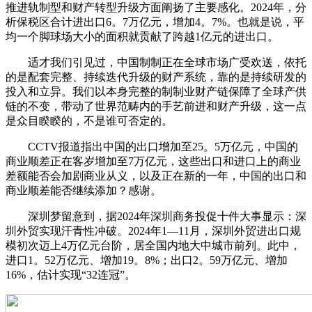
推进轨制型和财产转型升级方面阐扬了主要感化。2024年，分
析保税区合计进出口6。7万亿元，增加4。7%。也就是说，平
均一个脚球场大小的面积就贡献了跨越1亿元的进出口。
适才我们引见过，中国制制正在全球市场广受欢送，依托
的是配套完整、持续迭代升级的财产系统，靠的是持续研发的
投入和立异。我们以本身完整的制制业财产链保障了全球产供
链的不变，带动了世界范畴内的手艺前进和财产升级，这一点
是众目睽睽的，不是谁可否定的。
CCTV报道指出中国的出口增加至25。5万亿元，中国的
商业顺差正在客岁增加至7万亿元，这些出口和进口上的商业
差额能否会加剧商业从义，以及正在新的一年，中国的出口和
商业顺差能否继续添加？感谢。
深圳梦留意到，据2024年深圳商务投促十件大事显示：深
圳外贸实现汗青性冲破。2024年1—11月，深圳外贸进出口规
模初次迈上4万亿元台阶，居全国内地大中城市前列。此中，
进口1。52万亿元、增加19。8%；出口2。59万亿元、增加
16%，估计实现“32连冠”。