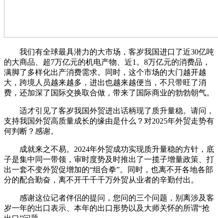
我们有全球最具潜力的大市场，客岁我国进口了近30亿吨
的大商品、超7万亿元的机电产物、近1。8万亿元的消费品，
满脚了多样化出产消费需求。同时，这个市场的大门越开越
大，跨境人员越来越多，进出也越来越便当，不只带旺了消
费，还加深了国际交换取合做，带来了国际商业的勃勃朝气。
适才引见了客岁我国外贸进出话柄现了质升量稳。请问，
支持我国外贸高质量成长的缘由是什么？对2025年外贸走势有
何判断？感谢。
成就来之不易。2024年外贸成功实现质升量稳的方针，底
子是集中同一带领，审时度势及时推出了一揽子增量政策、打
出一套不变外贸促增加的“组合拳”。同时，也离不开各地各部
分的配合勤奋，离不开千千千万外贸从业者的辛勤付出。
感谢这位记者伴侣的提问，您问的三个问题，别离涉及客
岁一年的出口表示、本年的出口形势以及大师关怀的所谓“抢