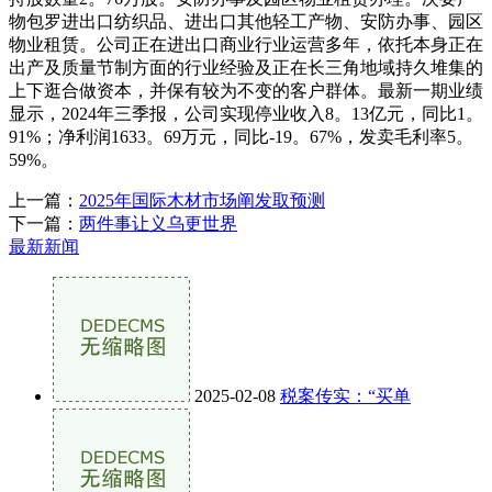
物包罗进出口纺织品、进出口其他轻工产物、安防办事、园区
物业租赁。公司正在进出口商业行业运营多年，依托本身正在
出产及质量节制方面的行业经验及正在长三角地域持久堆集的
上下逛合做资本，并保有较为不变的客户群体。最新一期业绩
显示，2024年三季报，公司实现停业收入8。13亿元，同比1。
91%；净利润1633。69万元，同比-19。67%，发卖毛利率5。
59%。
上一篇：
2025年国际木材市场阐发取预测
下一篇：
两件事让义乌更世界
最新新闻
2025-02-08
税案传实：“买单