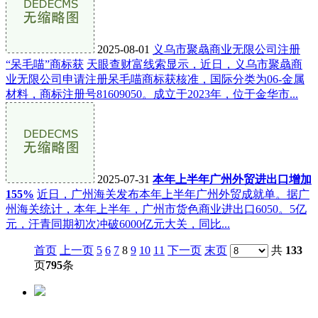
2025-08-01
义乌市聚骉商业无限公司注册
“呆毛喵”商标获
天眼查财富线索显示，近日，义乌市聚骉商
业无限公司申请注册呆毛喵商标获核准，国际分类为06-金属
材料，商标注册号81609050。成立于2023年，位于金华市...
2025-07-31
本年上半年广州外贸进出口增加
155%
近日，广州海关发布本年上半年广州外贸成就单。据广
州海关统计，本年上半年，广州市货色商业进出口6050。5亿
元，汗青同期初次冲破6000亿元大关，同比...
首页
上一页
5
6
7
8
9
10
11
下一页
末页
共
133
页
795
条