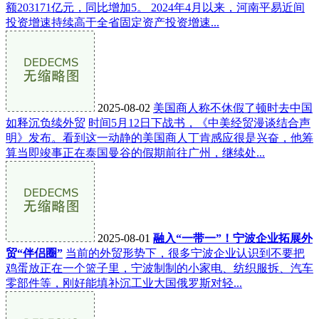
额203171亿元，同比增加5。 2024年4月以来，河南平易近间
投资增速持续高于全省固定资产投资增速...
2025-08-02
美国商人称不休假了顿时去中国
如释沉负续外贸
时间5月12日下战书，《中美经贸漫谈结合声
明》发布。看到这一动静的美国商人丁肯感应很是兴奋，他筹
算当即竣事正在泰国曼谷的假期前往广州，继续处...
2025-08-01
融入“一带一”！宁波企业拓展外
贸“伴侣圈”
当前的外贸形势下，很多宁波企业认识到不要把
鸡蛋放正在一个篮子里，宁波制制的小家电、纺织服拆、汽车
零部件等，刚好能填补沉工业大国俄罗斯对轻...