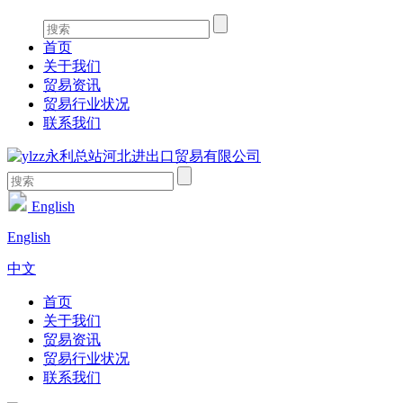
首页
关于我们
贸易资讯
贸易行业状况
联系我们
English
English
中文
首页
关于我们
贸易资讯
贸易行业状况
联系我们