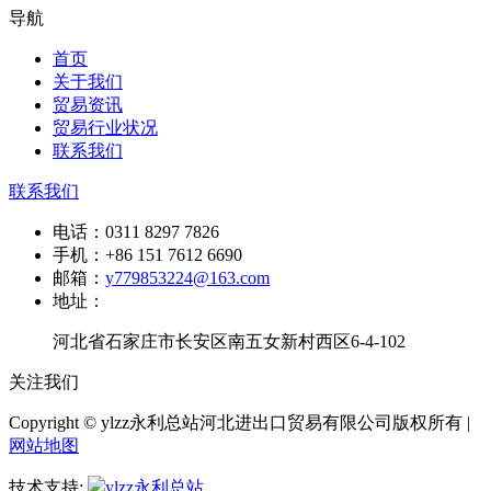
导航
首页
关于我们
贸易资讯
贸易行业状况
联系我们
联系我们
电话：
0311 8297 7826
手机：
+86 151 7612 6690
邮箱：
y779853224@163.com
地址：
河北省石家庄市长安区南五女新村西区6-4-102
关注我们
Copyright © ylzz永利总站河北进出口贸易有限公司版权所有 |
网站地图
技术支持:
ylzz永利总站