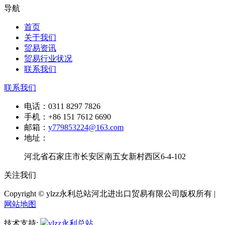
导航
首页
关于我们
贸易资讯
贸易行业状况
联系我们
联系我们
电话：
0311 8297 7826
手机：
+86 151 7612 6690
邮箱：
y779853224@163.com
地址：
河北省石家庄市长安区南五女新村西区6-4-102
关注我们
Copyright © ylzz永利总站河北进出口贸易有限公司版权所有 |
网站地图
技术支持:
ylzz永利总站