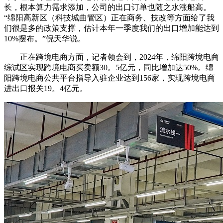
长，根本算力需求添加，公司的出口订单也随之水涨船高。
“绵阳高新区（科技城曲管区）正在商务、技改等方面给了我
们很是多的政策支撑，估计本年一季度我们的出口增加能达到
10%摆布。”倪天华说。
正在跨境电商方面，记者领会到，2024年，绵阳跨境电商
综试区实现跨境电商买卖额30。5亿元，同比增加达50%。绵
阳跨境电商公共平台指导入驻企业达到156家，实现跨境电商
进出口报关19。4亿元。