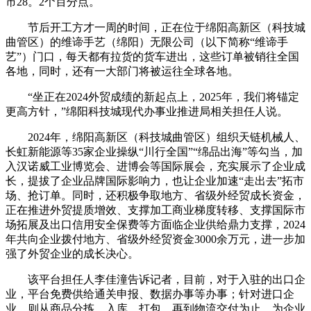
市28。2个百分点。
节后开工方才一周的时间，正在位于绵阳高新区（科技城
曲管区）的维谛手艺（绵阳）无限公司（以下简称“维谛手
艺”）门口，每天都有拉货的货车进出，这些订单被销往全国
各地，同时，还有一大部门将被运往全球各地。
“坐正在2024外贸成绩的新起点上，2025年，我们将锚定
更高方针，”绵阳科技城现代办事业推进局相关担任人说。
2024年，绵阳高新区（科技城曲管区）组织天链机械人、
长虹新能源等35家企业操纵“川行全国”“绵品出海”等勾当，加
入汉诺威工业博览会、进博会等国际展会，充实展示了企业成
长，提拔了企业品牌国际影响力，也让企业加速“走出去”拓市
场、抢订单。同时，还积极争取地方、省级外经贸成长资金，
正在推进外贸提质增效、支撑加工商业梯度转移、支撑国际市
场拓展及出口信用安全保费等方面临企业供给鼎力支撑，2024
年共向企业拨付地方、省级外经贸资金3000余万元，进一步加
强了外贸企业的成长决心。
该平台担任人李佳潼告诉记者，目前，对于入驻的出口企
业，平台免费供给通关申报、数据办事等办事；针对进口企
业，则从商品分拣、入库、打包，再到物流交付为止，为企业