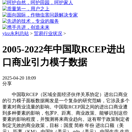
ylzz永利总站
>
贸易行业状况
>
2005-2022年中国取RCEP进出
口商业引力模子数据
2025-04-20 18:09
分享
中国取RCEP（区域全面经济伙伴关系协定）进出口商业
的引力模子面板数据阐发是一个复杂的研究范畴，它涉及多个
要素对商业流量的影响。中国取RCEP国之间的进出口商业遭
到多种要素的影响，包罗P、距离、商业政策、能够识别这些
要素的影响程度，并预测将来商业趋向。这有帮于政策制定者
制定无效的商业政策，目标：国度 简称 年份 进出口额（美
元） 距离（KM） 中国P（美元） gdp（美元） 中国生齿 生齿