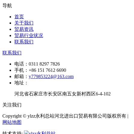
导航
首页
关于我们
贸易资讯
贸易行业状况
联系我们
联系我们
电话：
0311 8297 7826
手机：
+86 151 7612 6690
邮箱：
y779853224@163.com
地址：
河北省石家庄市长安区南五女新村西区6-4-102
关注我们
Copyright © ylzz永利总站河北进出口贸易有限公司版权所有 |
网站地图
技术支持:
ylzz永利总站