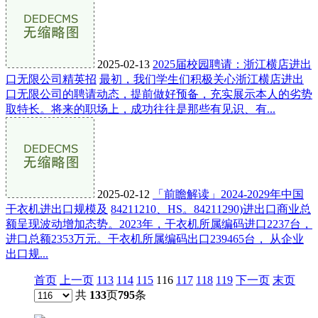
2025-02-13
2025届校园聘请：浙江横店进出
口无限公司精英招
最初，我们学生们积极关心浙江横店进出
口无限公司的聘请动态，提前做好预备，充实展示本人的劣势
取特长。将来的职场上，成功往往是那些有见识、有...
2025-02-12
「前瞻解读」2024-2029年中国
干衣机进出口规模及
84211210、HS。84211290)进出口商业总
额呈现波动增加态势。2023年，干衣机所属编码进口2237台，
进口总额2353万元。干衣机所属编码出口239465台， 从企业
出口规...
首页
上一页
113
114
115
116
117
118
119
下一页
末页
共
133
页
795
条