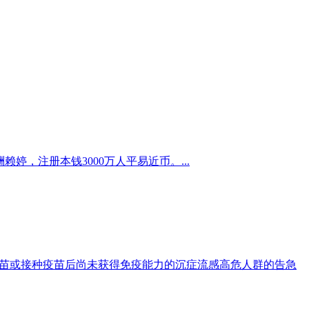
婷，注册本钱3000万人平易近币。...
苗或接种疫苗后尚未获得免疫能力的沉症流感高危人群的告急