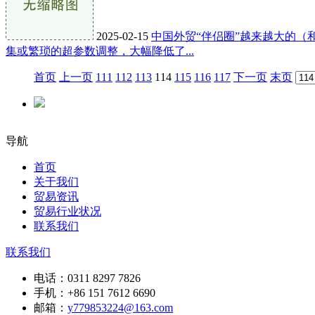
2025-02-15
中国外贸“伴侣圈”越来越大的（
集或繁琐的超参数调整，大幅降低了...
首页
上一页
111
112
113
114
115
116
117
下一页
末页
导航
首页
关于我们
贸易资讯
贸易行业状况
联系我们
联系我们
电话：
0311 8297 7826
手机：
+86 151 7612 6690
邮箱：
y779853224@163.com