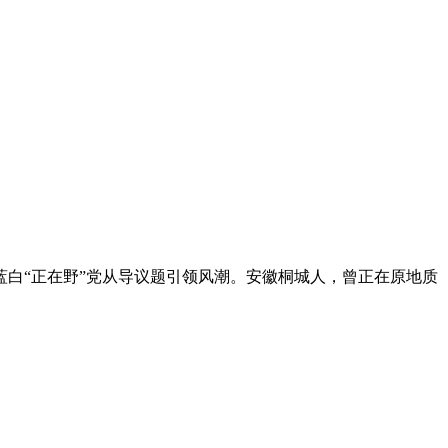
白“正在野”党从导议题引领风潮。安徽桐城人，曾正在原地质