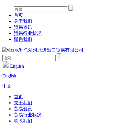
首页
关于我们
贸易资讯
贸易行业状况
联系我们
English
English
中文
首页
关于我们
贸易资讯
贸易行业状况
联系我们