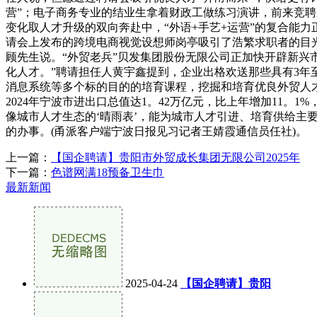
营”；电子商务专业的结业生拿着财政工做练习演讲，前来竞聘
变化取人才升级的双向奔赴中，“外语+手艺+运营”的复合能力
请会上发布的跨境电商视觉设想师岗亭吸引了浩繁求职者的目光。
顾先生说。“外贸老兵”贝发集团股份无限公司正加快开辟新兴
化人才。”聘请担任人黄宇鑫提到，企业出格欢送那些具有3年
消息系统等多个标的目的的培育课程，挖掘和培育优良外贸人
2024年宁波市进出口总值达1。42万亿元，比上年增加11
像城市人才生态的‘晴雨表’，能为城市人才引进、培育供给主
的办事。(甬派客户端宁波日报见习记者王婧霞通信员任社)。
上一篇：
【国企聘请】贵阳市外贸成长集团无限公司2025年
下一篇：
色谱网满18预备卫生巾
最新新闻
2025-04-24
【国企聘请】贵阳