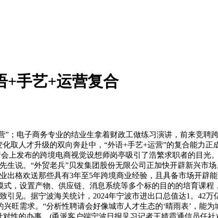
语+手艺+运营复合
运营”；电子商务专业的结业生拿着财政工做练习演讲，前来竞聘
变化取人才升级的双向奔赴中，“外语+手艺+运营”的复合能力正
会上发布的跨境电商视觉设想师岗亭吸引了浩繁求职者的目光。“我们
先生说。“外贸老兵”贝发集团股份无限公司正加快开辟新兴市场
业出格欢送那些具有3年至5年跨境商业经验，且具备市场开辟能
模式，设置产物、供应链、消息系统等多个标的目的的培育课程
引见。据宁波海关统计，2024年宁波市进出口总值达1。42万
兴旺需求。“分析性聘请会好像城市人才生态的‘晴雨表’，能为
针对性的办事。(甬派客户端宁波日报见习记者王婧霞通信员任社)