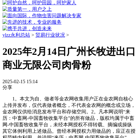
ylzz永利总站
>
贸易行业状况
>
2025年2月14日广州长牧进出口
商业无限公司肉骨粉
2025-02-15 15:14
分享
1。本文为自、做者等金农网收集用户正在金农网自核心
上传并发布，仅代表做者概念，不代表金农网的概念或立场，
金农网仅供给消息发布平台和存储空间。2。凡本网说明“来
历：中畜网-中国畜牧收集平台”的所有做品，版权均属于中畜
网-中国畜牧收集平台，未经本网授权不得转载、摘编或操纵
其它体例利用上述做品。曾经本网授权力用做品的，应正在授
权范畴内利用，并说明“来历：中畜网-中国畜牧收集平台”。