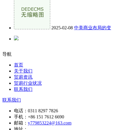
2025-02-08
中美商业布局的变
导航
首页
关于我们
贸易资讯
贸易行业状况
联系我们
联系我们
电话：
0311 8297 7826
手机：
+86 151 7612 6690
邮箱：
y779853224@163.com
地址：