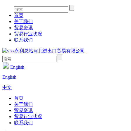
首页
关于我们
贸易资讯
贸易行业状况
联系我们
English
English
中文
首页
关于我们
贸易资讯
贸易行业状况
联系我们