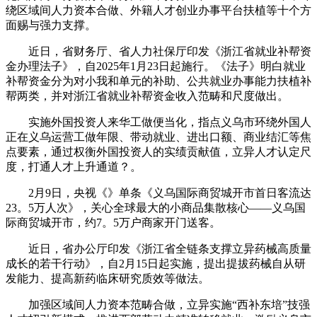
绕区域间人力资本合做、外籍人才创业办事平台扶植等十个方
面赐与强力支撑。
近日，省财务厅、省人力社保厅印发《浙江省就业补帮资
金办理法子》，自2025年1月23日起施行。《法子》明白就业
补帮资金分为对小我和单元的补助、公共就业办事能力扶植补
帮两类，并对浙江省就业补帮资金收入范畴和尺度做出。
实施外国投资人来华工做便当化，指点义乌市环绕外国人
正在义乌运营工做年限、带动就业、进出口额、商业结汇等焦
点要素，通过权衡外国投资人的实绩贡献值，立异人才认定尺
度，打通人才上升通道？。
2月9日，央视《》单条《义乌国际商贸城开市首日客流达
23。5万人次》，关心全球最大的小商品集散核心——义乌国
际商贸城开市，约7。5万户商家开门送客。
近日，省办公厅印发《浙江省全链条支撑立异药械高质量
成长的若干行动》，自2月15日起实施，提出提拔药械自从研
发能力、提高新药临床研究质效等做法。
加强区域间人力资本范畴合做，立异实施“西补东培”技强