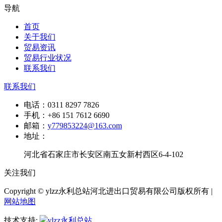
导航
首页
关于我们
贸易资讯
贸易行业状况
联系我们
联系我们
电话：
0311 8297 7826
手机：
+86 151 7612 6690
邮箱：
y779853224@163.com
地址：
河北省石家庄市长安区南五女新村西区6-4-102
关注我们
Copyright © ylzz永利总站河北进出口贸易有限公司版权所有 |
网站地图
技术支持:
ylzz永利总站