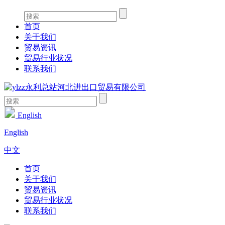
首页
关于我们
贸易资讯
贸易行业状况
联系我们
English
English
中文
首页
关于我们
贸易资讯
贸易行业状况
联系我们