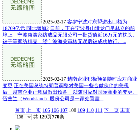
2025-02-17
客岁宁波对东盟进出口额为
18769亿元 同比增加2
日前，正在宁波舟山港龙门吊林立的船
埠上，宁波康浩家纺成品无限公司一批货值近16万元的枕头、
被子等家纺精品，经宁波海关审核无误后被成功放行。...
2025-02-17
越南企业积极预备随时应对商业
变更
正在美国总统特朗普调整对美国一些合做伙伴的关税
后，越南企业正积极做出预备，以随时应对国际商业的变更。
伍兹兰（Woodsland）股份公司是一家处置室...
首页
上一页
105
106
107
108
109
110
111
下一页
末页
共
129
页
770
条