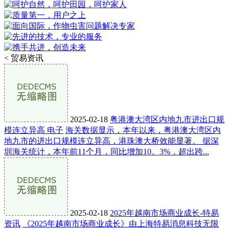
<
贸易资讯
2025-02-18
粤港澳大湾区内地九市进出口规
模连立异高 电子
海关数据显示，本年以来，粤港澳大湾区内
地九市的进出口规模连立异高，港珠澳大桥效能显著。 据深
圳海关统计，本年前11个月，同比增加10。3%，超出跨...
2025-02-18
2025年越南市场商业成长-特易
资讯
《2025年越南市场商业成长》由上海特易消息科技无限