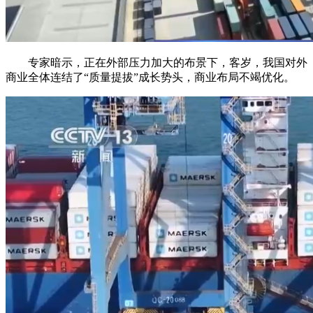
专家暗示，正在外部压力加大的布景下，客岁，我国对外
商业全体连结了“质量提拔”成长势头，商业布局不竭优化。