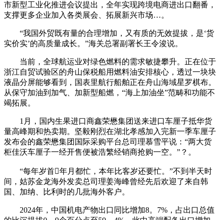
市新型工业化推进会议提出，全年实现跨境电商进出口翻番，
支撑更多企业加入各类展会、拓展新兴市场…。
“我国外贸既有量的合理增加，又有质的无效提拔，是‘货
实价实’的高质量成长。”海关总署副署长王令浚说。
当前，全球航运业对绿色燃料的需求敏捷攀升。正在位于
浙江自贸试验区的舟山保税船用燃料油安排核心，透过一块块
液晶分屏能够看到，国表里航行船舶正在舟山海域星罗棋布。
从保守加油到加气、加新型船燃，“海上加油坐”范畴和功能不
竭拓展。
1月，国内生果进口商鑫荣懋集团送来进口车厘子抵华货
量高峰期和热卖期。坚毅刚烈在湖北孝感加入完新一季车厘子
发布会的鑫荣懋集团国际采购平台总司理慕雪平说：“两大货
柜佳沃车厘子一经开售便被浩繁经销商抢购一空。”？。
“每年岁首年月都忙，本年比客岁还要忙。”不到半天时
间，姑苏金龙海外发卖总司理姜海峰曾经先后欢迎了来自韩
国、加纳、比利时的几批海外客户。
2024年，中国机电产物出口同比增加8。7%，占出口总值