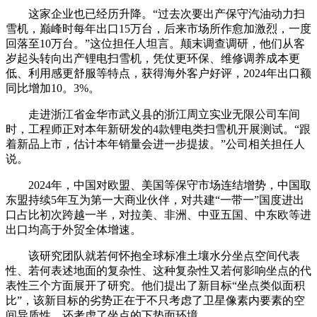
这家企业也已经历升降。“过去次要出产保守汽油动力扫
雪机，巅峰时每年出口15万台，后来市场所作愈加激烈，一度
回落至10万台。”这位担任人坦言。颠末调查调研，他们从客
岁起头转向出产锂电扫雪机，凭仗更环保、维修调养成本更
低、利用感更舒服等特点，获得海外客户好评，2024年出口额
同比增加10。3%。
走进浙江省金华市武义县的浙江周立实业无限公司车间
时，工程师正对本年新研发的4款锂电类扫雪机开展测试。“跟
着新品上市，估计本年销量会进一步提拔。”公司相关担任人
说。
2024年，中国对欧盟、美国等保守市场连结增势，中国取
东盟持续5年互为第一大商业伙伴，对共建“一带一”国度进出
口占比初次跨越一半，对拉美、非洲、中亚五国、中东欧等进
出口均高于外贸全体增速。
该研究团队就若何怀抱全球标准土壤水分坐点空间代表
性、若何表述地面的复杂性、这种复杂性又若何影响坐点的代
表性三个方面展开了研究。他们提出了新目标“坐点类似面积
比”，该新目标的劣势正在于不只考虑了卫星像素内要素的空
间异质性，还考虑了坐点的下垫面环境。