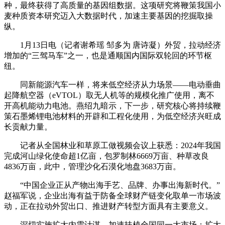
种，最终获得了高质量的基因组数据。这项研究将鞭策我国小
麦种质资本研究迈入大数据时代，加速主要基因的挖掘取操
纵。
1月13日电（记者谢希瑶 邹多为 唐诗凝）外贸，拉动经济
增加的“三驾马车”之一，也是通顺国内国际双轮回的环节枢
纽。
同新能源汽车一样，将来低空经济从力场景——电动垂曲
起降航空器（eVTOL）取无人机等的规模化推广使用，离不
开高机能动力电池。燕绍九暗示，下一步，研究核心将持续鞭
策石墨烯锂电池材料的开辟和工程化使用，为低空经济兴旺成
长贡献力量。
记者从全国林业和草原工做视频会议上获悉：2024年我国
完成河山绿化使命超1亿亩，包罗制林6669万亩、种草改良
4836万亩，此中，管理沙化石漠化地盘3683万亩。
“中国企业正从产物出海手艺、品牌、办事出海新时代。”
赵福军说，企业出海有益于防备全球财产链变化取单一市场波
动，正在拉动外贸出口、推进财产转型方面具有主要意义。
深切实施扩大内需计谋，加速扶植全国同一大市场；扩大