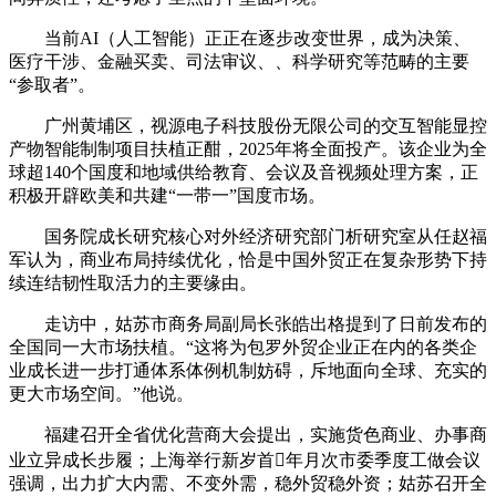
当前AI（人工智能）正正在逐步改变世界，成为决策、
医疗干涉、金融买卖、司法审议、、科学研究等范畴的主要
“参取者”。
广州黄埔区，视源电子科技股份无限公司的交互智能显控
产物智能制制项目扶植正酣，2025年将全面投产。该企业为全
球超140个国度和地域供给教育、会议及音视频处理方案，正
积极开辟欧美和共建“一带一”国度市场。
国务院成长研究核心对外经济研究部门析研究室从任赵福
军认为，商业布局持续优化，恰是中国外贸正在复杂形势下持
续连结韧性取活力的主要缘由。
走访中，姑苏市商务局副局长张皓出格提到了日前发布的
全国同一大市场扶植。“这将为包罗外贸企业正在内的各类企
业成长进一步打通体系体例机制妨碍，斥地面向全球、充实的
更大市场空间。”他说。
福建召开全省优化营商大会提出，实施货色商业、办事商
业立异成长步履；上海举行新岁首年月次市委季度工做会议
强调，出力扩大内需、不变外需，稳外贸稳外资；姑苏召开全