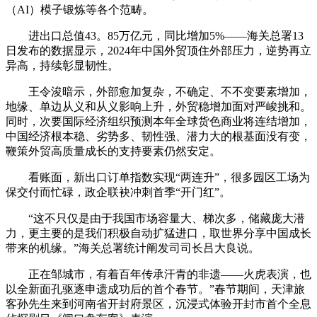
（AI）模子锻炼等各个范畴。
进出口总值43。85万亿元，同比增加5%——海关总署13
日发布的数据显示，2024年中国外贸顶住外部压力，逆势再立
异高，持续彰显韧性。
王令浚暗示，外部愈加复杂，不确定、不不变要素增加，
地缘、单边从义和从义影响上升，外贸稳增加面对严峻挑和。
同时，次要国际经济组织预测本年全球货色商业将连结增加，
中国经济根本稳、劣势多、韧性强、潜力大的根基面没有变，
鞭策外贸高质量成长的支持要素仍然安定。
看账面，新出口订单指数实现“两连升”，很多园区工场为
保交付而忙碌，政企联袂冲刺首季“开门红”。
“这不只仅是由于我国市场容量大、梯次多，储藏庞大潜
力，更主要的是我们积极自动扩猛进口，取世界分享中国成长
带来的机缘。”海关总署统计阐发司司长吕大良说。
正在邹城市，有着百年传承汗青的非遗——火虎表演，也
以全新面孔驱逐申遗成功后的首个春节。”春节期间，天津旅
客孙先生来到河南省开封府景区，沉浸式体验开封市首个全息