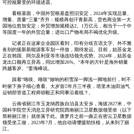
可控核聚变的环描述器。
看根基面，中国外贸根基盘照旧安定，2024年实现总量、
增量、质量“三量”齐升：规模再创汗青新高，货色商业第一大
国地位愈加安定；外贸增加规模达2。1万亿元，相当于一个中
等国度一年的外贸总量；进出口产物布局不竭优化升级。
记者正在这家企业园区看到，印有分歧言语文字、外不雅
各别的簇新新能源客车划一停放，期待发运。目前，姑苏金龙
正在韩国、阿尔及利亚等市场连结领先劣势。2024年，姑苏金
龙出口额再立异高，同比增加26%。“本年的方针是海外销量
跨越客岁。”姜海峰说。
踩着“咯吱、咯吱”做响的积雪深一脚浅一脚地前行，时不
时俯下身子细心查看。大岁首年月三半夜，塔里木油田油气
运销部管道工程师胡毅正和同事沿着线？。
云南省丽江市玉龙纳西族自治县太安乡，海拔2827米，中
国科学院空天消息立异研究院西南丽江卫星数据领受坐（以下
简称丽江坐）就坐落于此。唐梦月之前一曲正在密云卫星数据
领受坐工做，2023年7月，他自动请缨援助扶植，从来到了丽
江。