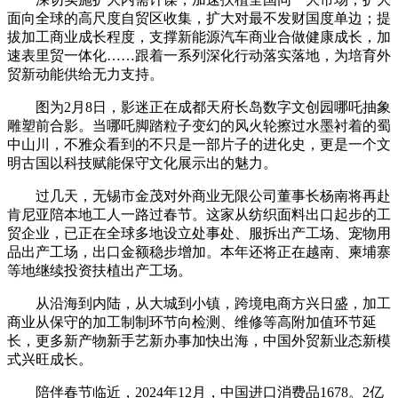
面向全球的高尺度自贸区收集，扩大对最不发财国度单边；提
拔加工商业成长程度，支撑新能源汽车商业合做健康成长，加
速表里贸一体化……跟着一系列深化行动落实落地，为培育外
贸新动能供给无力支持。
图为2月8日，影迷正在成都天府长岛数字文创园哪吒抽象
雕塑前合影。当哪吒脚踏粒子变幻的风火轮擦过水墨衬着的蜀
中山川，不雅众看到的不只是一部片子的进化史，更是一个文
明古国以科技赋能保守文化展示出的魅力。
过几天，无锡市金茂对外商业无限公司董事长杨南将再赴
肯尼亚陪本地工人一路过春节。这家从纺织面料出口起步的工
贸企业，已正在全球多地设立处事处、服拆出产工场、宠物用
品出产工场，出口金额稳步增加。本年还将正在越南、柬埔寨
等地继续投资扶植出产工场。
从沿海到内陆，从大城到小镇，跨境电商方兴日盛，加工
商业从保守的加工制制环节向检测、维修等高附加值环节延
长，更多新产物新手艺新办事加快出海，中国外贸新业态新模
式兴旺成长。
陪伴春节临近，2024年12月，中国进口消费品1678。2亿