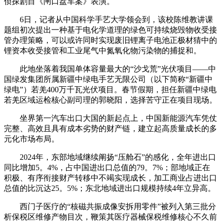
侦探剧目《闸口盘车案》表演。
6日，记者从中国科学手艺大学领会到，该校陈维教讲课
题组初次提出一种基于电化学道理的绿色可持续烧毁物收受接
管办理策略，可以或许同时实现废旧锂离子电池正极材猜中的
锂资本收受接管和工业尾气中氮氧化物污染物的捕捉和。
此地坐落着我国单体容量最大的“沙戈荒”光伏项目——中
国绿发集团所属新疆中绿电手艺无限公司（以下简称“新疆中
绿电”）若羌400万千瓦光伏项目。春节假期，担任新疆中绿电
若羌区域运检核心副司理的郭晓阳，选择苦守正在项目现场。
坐界第一汽车出口大国的新起点上，中国新能源汽车凭仗
完整、高效且具有成本劣势的财产链，建立起高质量成长的多
元化市场布局。
2024年，东部地域继续阐扬“压舱石”的感化，全年进出口
同比增加5。4%，占中国进出口总值的79。7%；部地域正在
积极、有序衔接财产转移中不竭实现成长，加工商业占进出口
总值的比沉达25。5%；东北地域进出口规模持续4年立异高。
西门子医疗的“核磁共振成像安拆用零件”被列入第三批分
析保税区维修产物目次，鞭策其医疗器械保税维修核心不久前