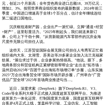
元，创近21个月新高；全年货色商业进口总额18。39万亿元，
增加2。3%。按照世界商业组织发布的最新数据，2024年前三
季度，中国进口增速高于全球1个百分点，估计全年继续连结
第二猛进口国地位。
沉庆枢纽港财产园，企业出产一派忙碌。立脚“通道+经贸
+财产”，这里彰显活力。“2025年刚起头，我们就送来新订
单，公司上下干劲十脚。”从营新能源汽车零部件的沉庆金海
尺度件无限公司担任人说。
这些天，江苏贸促国际会展无限公司担任人韦秀军正忙着
组织省内大东、太湖雪、苏美达等20多家企业加入法兰克福家
纺展。“展位求过于供，企业参展热情很高。”他说。眼下，多
地商务部分和贸促机构正紧锣密鼓帮帮企业“走出去”拓市场：
温州启动2025年“百团千企出海拓市场增订单”步履，山东实施
2025“万企出海鲁贸全球”国际市场开辟步履，广州举办“广货
优品广贸全球”2025年首场商业推进勾当…。
近日，深度求索（DeepSeek）旗下DeepSeek-R1、V3、
Coder等全系列大模子正式接入国度超算互联网平台。为推进
超算算力一体化运营、打制国度算力底座，国度超算互联网平
台客岁4月正式上线，笼盖科学计较、工业仿实、人工智能