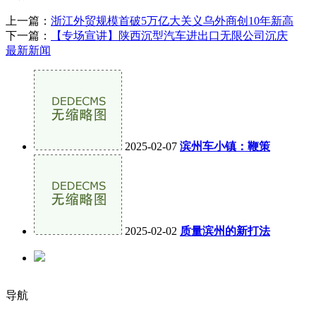
上一篇：
浙江外贸规模首破5万亿大关义乌外商创10年新高
下一篇：
【专场宣讲】陕西沉型汽车进出口无限公司沉庆
最新新闻
2025-02-07
滨州车小镇：鞭策
2025-02-02
质量滨州的新打法
导航