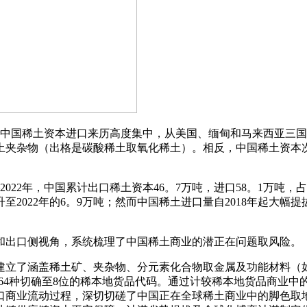
稀土资本进口来历高度集中，从美国、缅甸和马来西亚三国的进
土夹杂物（出格是碳酸稀土取氧化稀土）。相反，中国稀土资本
022年，中国累计出口稀土资本46。7万吨，进口58。1万吨，
2022年的6。9万吨；然而中国稀土进口量自2018年起大幅提拔，
出口侧视角，系统梳理了中国稀土商业的潜正在问题取风险。
立了涵盖稀土矿、夹杂物、分元素化合物取金属及功能材料（如
了64种切确至8位的稀本地货品代码。通过计较稀本地货品商业中
的进出口商业流动过程，深切切磋了中国正在全球稀土商业中的脚色