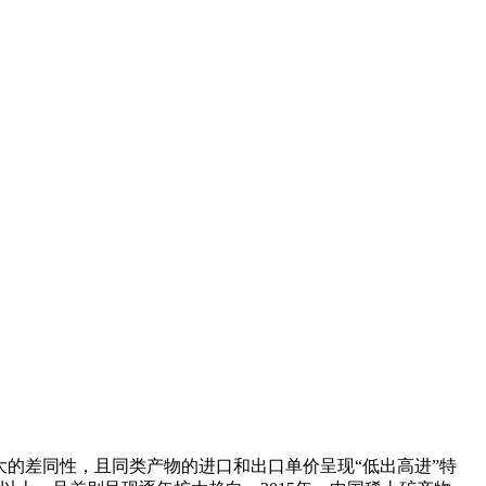
的差同性，且同类产物的进口和出口单价呈现“低出高进”特