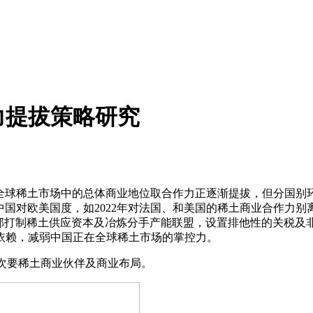
力提拔策略研究
正在全球稀土市场中的总体商业地位取合作力正逐渐提拔，但分国
，中国对欧美国度，如2022年对法国、和美国的稀土商业合作力别
友邦打制稀土供应资本及冶炼分手产能联盟，设置排他性的关税及
依赖，减弱中国正在全球稀土市场的掌控力。
）中国次要稀土商业伙伴及商业布局。