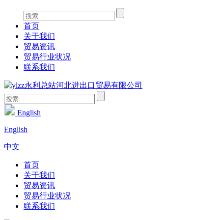
首页
关于我们
贸易资讯
贸易行业状况
联系我们
English
English
中文
首页
关于我们
贸易资讯
贸易行业状况
联系我们