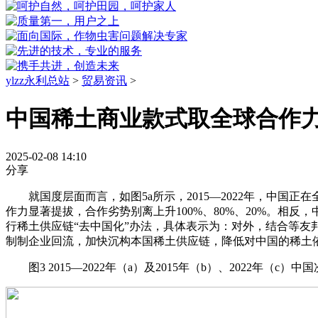
ylzz永利总站
>
贸易资讯
>
中国稀土商业款式取全球合作
2025-02-08 14:10
分享
就国度层面而言，如图5a所示，2015—2022年，中国
作力显著提拔，合作劣势别离上升100%、80%、20%。相反
行稀土供应链“去中国化”办法，具体表示为：对外，结合等
制制企业回流，加快沉构本国稀土供应链，降低对中国的稀土
图3 2015—2022年（a）及2015年（b）、2022年（c