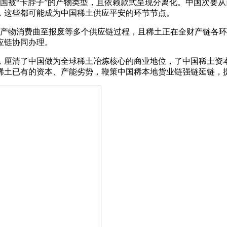
被“卡脖子”的产物类型，且依赖款式呈现分离化。中国次要从
，这些都可能成为中国稀土供应平安的环节节点。
物消费曲至报废等多个供应链过程，且稀土正在全财产链各环
应链协同办理。
发，厘清了中国做为全球稀土冶炼核心的商业地位，了中国稀土
稀土已有的资本、产能劣势，鞭策中国稀本地货业链强链延链，