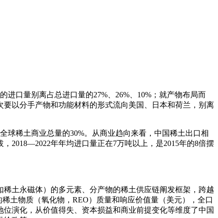
口量别离占总进口量的27%、26%、10%；就产物布局而
次要以分手产物和功能材料的形式流向美国、日本和荷兰，别离
占全球稀土商业总量的30%。从商业趋向来看，中国稀土出口相
2018—2022年年均进口量正在7万吨以上，是2015年的8倍摆
稀土永磁体）的多元素、分产物的稀土供应链阐发框架，跨越
的稀土物质（氧化物，REO）质量和响应价值量（美元），全口
取地位演化，从价值得失、资本损益和商业前提变化等维度了中国