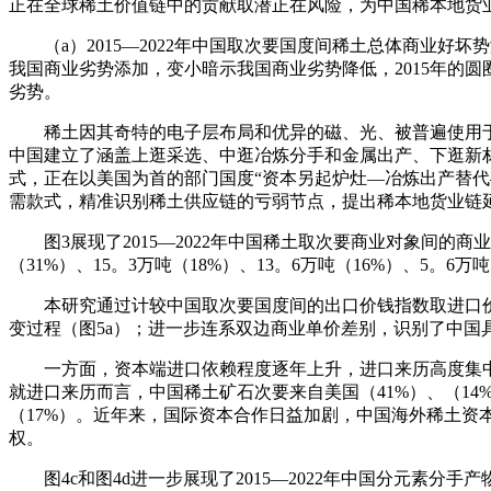
正在全球稀土价值链中的贡献取潜正在风险，为中国稀本地货
（a）2015—2022年中国取次要国度间稀土总体商业好坏势
我国商业劣势添加，变小暗示我国商业劣势降低，2015年的圆
劣势。
稀土因其奇特的电子层布局和优异的磁、光、被普遍使用于绿
中国建立了涵盖上逛采选、中逛冶炼分手和金属出产、下逛新
式，正在以美国为首的部门国度“资本另起炉灶—冶炼出产替
需款式，精准识别稀土供应链的亏弱节点，提出稀本地货业链
图3展现了2015—2022年中国稀土取次要商业对象间的
（31%）、15。3万吨（18%）、13。6万吨（16%）、5
本研究通过计较中国取次要国度间的出口价钱指数取进口价钱指数
变过程（图5a）；进一步连系双边商业单价差别，识别了中国
一方面，资本端进口依赖程度逐年上升，进口来历高度集中。2
就进口来历而言，中国稀土矿石次要来自美国（41%）、（14
（17%）。近年来，国际资本合作日益加剧，中国海外稀土
权。
图4c和图4d进一步展现了2015—2022年中国分元素分