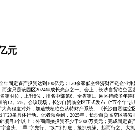
亿元
全年固定资产投资达到100亿元；120余家低空经济财产链企业集聚
”，而这只是该园区2024年成长亮点之一。会上，长沙自贸临空区
第44位，上升8位，排名中部第6、全省第1。园区持续多年连结
的12。5%。会议现场，长沙自贸临空区正式发布《“五个年”
，扩大高程度对外，加速扶植临空从特财产系统。《长沙自贸临空
了20条具体行动。记者领会到，2025年，长沙自贸临空区将紧
0强”项目3个以上；外商间接投资不少于5000万美元；完成固定资产
”字当头、“早”字先行、“实”字打底，抢抓机缘、起而行之、