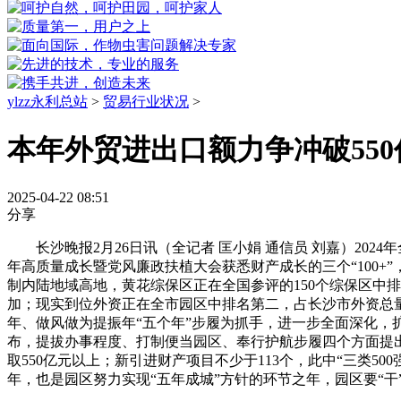
ylzz永利总站
>
贸易行业状况
>
本年外贸进出口额力争冲破550
2025-04-22 08:51
分享
长沙晚报2月26日讯（全记者 匡小娟 通信员 刘嘉）2024年
年高质量成长暨党风廉政扶植大会获悉财产成长的三个“100+
制内陆地域高地，黄花综保区正在全国参评的150个综保区中排名
加；现实到位外资正在全市园区中排名第二，占长沙市外资总量
年、做风做为提振年“五个年”步履为抓手，进一步全面深化
布，提拔办事程度、打制便当园区、奉行护航步履四个方面提出
取550亿元以上；新引进财产项目不少于113个，此中“三类50
年，也是园区努力实现“五年成城”方针的环节之年，园区要“干