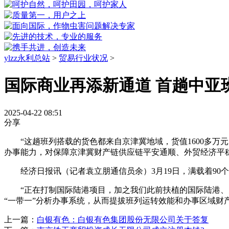
ylzz永利总站
>
贸易行业状况
>
国际商业再添新通道 首趟中亚
2025-04-22 08:51
分享
“这趟班列搭载的货色都来自京津冀地域，货值1600多万
办事能力，对保障京津冀财产链供应链平安通顺、外贸经济平
经济日报讯（记者袁立朋通信员余）3月19日，满载着90
“正在打制国际陆港项目，加之我们此前扶植的国际陆港、天
“一带一”分析办事系统，从而提拔班列运转效能和办事区域财
上一篇：
白银有色：白银有色集团股份无限公司关于答复