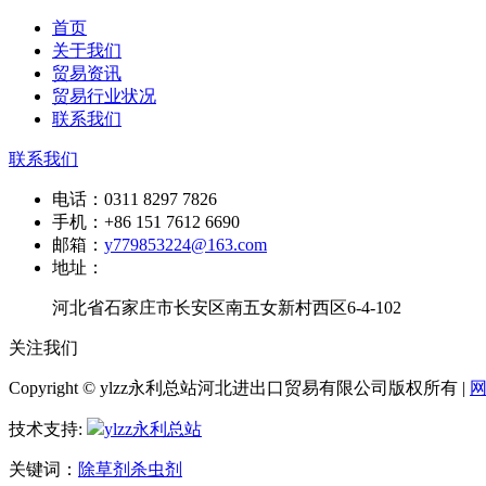
首页
关于我们
贸易资讯
贸易行业状况
联系我们
联系我们
电话：
0311 8297 7826
手机：
+86 151 7612 6690
邮箱：
y779853224@163.com
地址：
河北省石家庄市长安区南五女新村西区6-4-102
关注我们
Copyright © ylzz永利总站河北进出口贸易有限公司版权所有 |
技术支持:
ylzz永利总站
关键词：
除草剂
杀虫剂