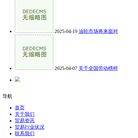
2025-04-19
油轮市场将来面对
2025-04-07
关于全国劳动榜样
导航
首页
关于我们
贸易资讯
贸易行业状况
联系我们