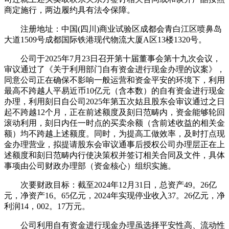
商定施行，两边履约具有法令保障。
注册地址：中国(四川)商业试验区成都会青白江区喷鼻岛
大道1509号成都国际铁港现代物流大厦A区13楼1320号。
公司于2025年7月23日召开第十届董事会第十九次会议，
审议通过了《关于利用部门自有资金进行现金办理的议案》，
同意公司正在确保不影响一般运营和资金平安的环境下，利用
最高不跨越人平易近币10亿元（含本数）的自有资金进行现金
办理，利用刻日自公司2025年第五次姑且股东会审议通过之日
起不跨越12个月，正在前述额度及刻日范畴内，资金能够轮回
滚动利用，刻日内任一时点的买卖余额（含前述收益的相关金
额）均不跨越上述额度。同时，为提高工做效率，及时打点现
金办理营业，拟提请股东会审议通事后授权公司办理层正在上
述额度和刻日范畴内行使决策权并签订相关合同及文件，具体
事项由公司财政办理部（资金核心）组织实施。
次要财政目标：截至2024年12月31日，总资产49。26亿
元，净资产16。65亿元，2024年实现停业收入37。26亿元，净
利润14，002。17万元。
公司利用自有资金进行现金办理虽选择平安性高、流动性