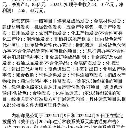
元，净资产4。82亿元，2024年实现停业收入43。01亿元，净
利润1，466。43万元。
运营范畴：一般项目！煤炭及成品发卖；金属材料发卖；
建建材料发卖；机械设备发卖；五金产物零售；电子产物发
卖；日用品发卖；农副产物发卖；化工产物发卖(不含许可类
化工产物)；润滑油发卖；非栖身房地产租赁；国内货色运输
代办署理；国际货色运输代办署理；拆卸搬运；通俗货色仓储
办事(不含化学品等需许可审批的项目)；消息征询办事(不含许
可类消息征询办事)；非金属矿物成品制制；非金属矿及成品
发卖；石油成品发卖(不含化学品)；金属矿石发卖；化肥发
卖；进出口代办署理；货色进出口；手艺进出口；食用农产物
零售；粮食收购；饲料原料发卖；饲料添加剂发卖；初级农产
物收购；粮油仓储办事；牲畜发卖。(除依法须经核准的项目
外，凭停业执照依法自从开展运营勾当)许可项目！道货色运
输(不含货色)；食物发卖；化学品运营。(依法须经核准的项
目，经相关部分核准后方可开展运营勾当，具体运营项目以相
关部分核准文件大概可证件为准)。
内容详见公司于2025年1月9日和2025年4月30日正在指定
披露的《关于估计2025年过活常联系关系买卖的通知布告》
（临2025-006）和《关于弥补估计2025年过活常联系关系买卖