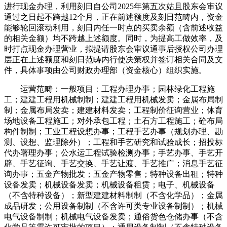
进行现金办理，利用刻日自公司2025年第五次姑且股东会审议
通过之日起不跨越12个月，正在前述额度及刻日范畴内，资金
能够轮回滚动利用，刻日内任一时点的买卖余额（含前述收益
的相关金额）均不跨越上述额度。同时，为提高工做效率，及
时打点现金办理营业，拟提请股东会审议通事后授权公司办理
层正在上述额度和刻日范畴内行使决策权并签订相关合同及文
件，具体事项由公司财政办理部（资金核心）组织实施。
运营范畴：一般项目：工程办理办事；园林绿化工程施
工；建建工程用机械制制；建建工程用机械发卖；金属布局制
制；金属布局发卖；建建材料发卖；工程制价征询营业；体育
场地设备工程施工；对外承包工程；土石方工程施工；砼布局
构件制制；工业工程设想办事；工程手艺办事（规划办理、勘
测、设想、监理除外）；工程和手艺研究和试验成长；招投标
代办署理办事；公水运工程试验检测办事；手艺办事、手艺开
辟、手艺征询、手艺交换、手艺让渡、手艺推广；消息手艺征
询办事；五金产物批发；五金产物零售；特种设备出租；特种
设备发卖；机械设备发卖；机械设备租赁；电子、机械设备
（不含特种设备）；新型建建材料制制（不含化学品）；金属
成品研发；公用设备制制（不含许可类专业设备制制）；机械
电气设备制制；机械电气设备发卖；通俗货色仓储办事（不含