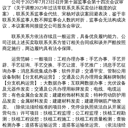
公司于2025年7月23日召开第十届监事会第十四次会议审
议了《关于调整2025年过活常联系关系买卖估计额度的议
案》，联系关系监事金代怯、宋杨对该议案回避表决，鉴于非
联系关系监事人数不脚监事会人数的对折，监事会无法构成决
议，本议案将间接提交公司股东会审议。
联系关系方依法存续且一般运营，具备优良履约能力。公
司迁就上述买卖取联系关系方签订相关合同或和谈并严酷按照
商定施行，两边履约具有法令保障。
运营范畴：一般项目：工程办理办事；手艺办事、手艺开
辟、手艺征询、手艺交换、手艺让渡、手艺推广；消息手艺征
询办事；消息系统集成办事；软件开辟；交通平安、管制公用
设备制制【分支机构运营】；交通及公共办理用金属标牌制制
【分支机构运营】；大数据办事；互联网数据办事；光伏设备
及元器件发卖；交通及公共办理用标牌发卖；电线、电缆运
营；有色金属合金发卖；建建粉饰材料发卖；特种劳动防护用
品发卖；金属材料发卖；建建材料发卖；建建用钢筋产物发
卖。（除依法须经核准的项目外，凭停业执照依法自从开展运
营勾当）许可项目：扶植工程监理；公工程监理；扶植工程勘
测；扶植工程设想；扶植工程施工；扶植工程质量检测；查验
检测办事；道搭客运输运营；道搭客运输坐运营。（依法须经