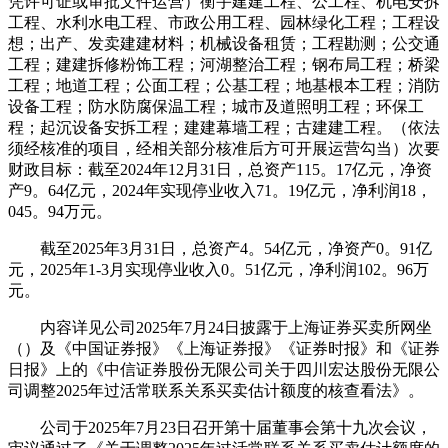
凭许可证或审批文件运营）衡宇建建工程、公工程、机电安拆
工程、水利水电工程、市政公用工程、园林绿化工程；工程设
想；出产、发卖建建材料；机械设备租赁；工程勘测；公交通
工程；建建拆修粉饰工程；河湖整治工程；钢布局工程；桥梁
工程；地道工程；公面工程；公基工程；地基根本工程；消防
设备工程；防水防腐保温工程；城市及道照明工程；环保工
程；起沉设备安拆工程；建建幕墙工程；古建建工程。（依法
须经核准的项目，经相关部分核准后方可开展运营勾当）次要
财政目标：截至2024年12月31日，总资产115。17亿元，净资
产9。64亿元，2024年实现停业收入71。19亿元，净利润18，
045。94万元。
截至2025年3月31日，总资产4。54亿元，净资产0。91亿
元，2025年1-3月实现停业收入0。51亿元，净利润102。96万
元。
内容详见公司2025年7月24日披露于上海证券买卖所网坐
（）及《中国证券报》《上海证券报》《证券时报》和《证券
日报》上的《中信证券股份无限公司关于四川宏达股份无限公
司调整2025年过活常联系关系买卖估计额度的核查看法》。
公司于2025年7月23日召开第十届董事会第十九次会议，