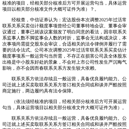
核准的项目，经相关部分核准后方可开展运营勾当，具体运营
项目以相关部分核准文件大概可证件为准）？。
经核查，中信证券认为：宏达股份本次调整2025年过活常
联系关系买卖估计额度事项曾经公司董事特地会议、董事会审
议通过，董事已就该议案颁发了明白同意的看法，因非联系关
系监事人数不脚监事会人数的对折，监事会无法构成决议，本
次事项尚需提交股东会审议，合适相关的法令律例并履行了需
要的法令法式。公司本次调整2025年过活常联系关系买卖估计
额度事项系一般运营勾当所需，不存正在损害公司及全体股东
出格是中小股东好处的景象，不会对上市公司性发生严沉晦气
影响，亦不会因而春联系关系方发生较大依赖。
联系关系方依法存续且一般运营，具备优良履约能力。公
司迁就上述买卖取联系关系方签订相关合同或和谈并严酷按照
商定施行，两边履约具有法令保障。
（依法须经核准的项目，经相关部分核准后方可开展运营
勾当，具体运营项目以相关部分核准文件大概可证件为准）。
联系关系方依法存续且一般运营，具备优良履约能力。公
司迁就上述买卖取联系关系方签订相关合同或和谈并严酷按照