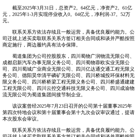
截至2025年3月31日，总资产2。64亿元，净资产2。61亿
元，2025年1-3月实现停业收入0。04亿元，净利润-37。52万
元。
联系关系方依法存续且一般运营，具备优良履约能力。公
司迁就上述买卖取联系关系方签订相关合同或和谈并严酷按照
商定施行，两边履约具有法令保障。
蜀道集团为公司控股股东，四川蜀物广润物流无限公司、
成都启新汽车办事无限义务公司、四川蜀物蓉欧实业无限公
司、四川蜀城广业商业无限公司、四川亿达通交通工程无限义
务公司、德阳昊华清平磷矿无限公司、四川桥城投环保材料无
限义务公司、四川桥桥梁工程无限义务公司、四川桥盛通建建
工程无限公司、四川云控交通科技无限义务公司、四川成渝物
流无限公司为蜀道集团间接节制企业。
该议案曾经2025年7月23日召开的公司第十届董事2025年
第四次特地会议和第十届董事会第十九次会议审议通过，提请
本次股东会审议。
联系关系方依法存续且一般运营，具备优良履约能力。公
司迁就上述买卖取联系关系方签订相关合同或和谈并严酷按照