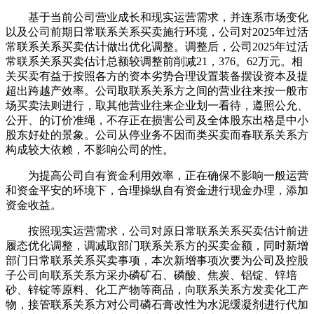
基于当前公司营业成长和现实运营需求，并连系市场变化
以及公司前期日常联系关系买卖施行环境，公司对2025年过活
常联系关系买卖估计做出优化调整。调整后，公司2025年过活
常联系关系买卖估计总额较调整前削减21，376。62万元。相
关买卖有益于按照各方的资本劣势合理设置装备摆设资本及提
超出跨越产效率。公司取联系关系方之间的营业往来按一般市
场买卖法则进行，取其他营业往来企业划一看待，遵照公允、
公开、的订价准绳，不存正在损害公司及全体股东出格是中小
股东好处的景象。公司从停业务不因而类买卖而春联系关系方
构成较大依赖，不影响公司的性。
为提高公司自有资金利用效率，正在确保不影响一般运营
和资金平安的环境下，合理操纵自有资金进行现金办理，添加
资金收益。
按照现实运营需求，公司对原日常联系关系买卖估计前进
履态优化调整，调减取部门联系关系方的买卖金额，同时新增
部门日常联系关系买卖事项，本次新增事项次要为公司及控股
子公司向联系关系方采办磷矿石、磷酸、焦炭、铝锭、锌培
砂、锌锭等原料、化工产物等商品，向联系关系方发卖化工产
物，接管联系关系方对公司磷石膏改性为水泥缓凝剂进行代加