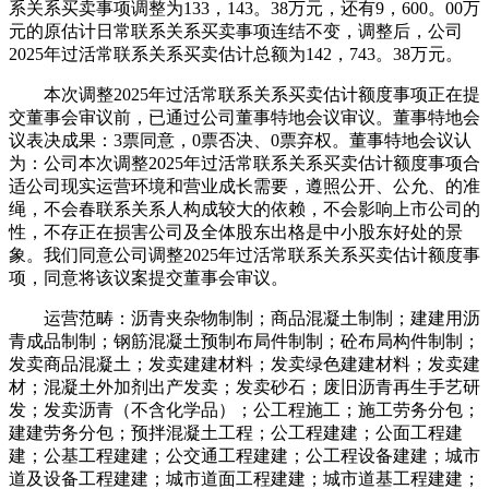
系关系买卖事项调整为133，143。38万元，还有9，600。00万
元的原估计日常联系关系买卖事项连结不变，调整后，公司
2025年过活常联系关系买卖估计总额为142，743。38万元。
本次调整2025年过活常联系关系买卖估计额度事项正在提
交董事会审议前，已通过公司董事特地会议审议。董事特地会
议表决成果：3票同意，0票否决、0票弃权。董事特地会议认
为：公司本次调整2025年过活常联系关系买卖估计额度事项合
适公司现实运营环境和营业成长需要，遵照公开、公允、的准
绳，不会春联系关系人构成较大的依赖，不会影响上市公司的
性，不存正在损害公司及全体股东出格是中小股东好处的景
象。我们同意公司调整2025年过活常联系关系买卖估计额度事
项，同意将该议案提交董事会审议。
运营范畴：沥青夹杂物制制；商品混凝土制制；建建用沥
青成品制制；钢筋混凝土预制布局件制制；砼布局构件制制；
发卖商品混凝土；发卖建建材料；发卖绿色建建材料；发卖建
材；混凝土外加剂出产发卖；发卖砂石；废旧沥青再生手艺研
发；发卖沥青（不含化学品）；公工程施工；施工劳务分包；
建建劳务分包；预拌混凝土工程；公工程建建；公面工程建
建；公基工程建建；公交通工程建建；公工程设备建建；城市
道及设备工程建建；城市道面工程建建；城市道基工程建建；