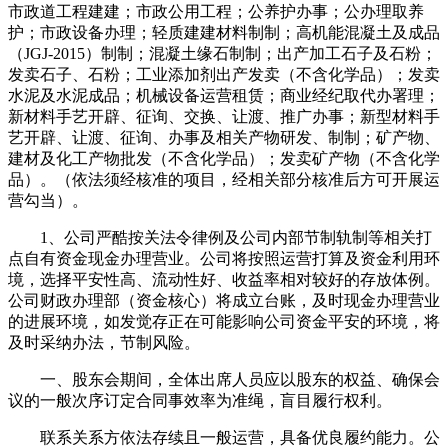
市政道工程建建；市政公用工程；公养护办事；公办理取养
护；市政设备办理；轻质建建材料制制；高机能混凝土及成品
（JGJ-2015）制制；混凝土缘石制制；出产加工石子及石粉；
发卖石子、石粉；工业添加剂出产发卖（不含化学品）；发卖
水泥及水泥成品；机械设备运营租赁；商业经纪取代办署理；
新材料手艺开辟、征询、交换、让渡、推广办事；新型材料手
艺开辟、让渡、征询、办事及相关产物研发、制制；矿产物、
建材及化工产物批发（不含化学品）；发卖矿产物（不含化学
品）。（依法须经核准的项目，经相关部分核准后方可开展运
营勾当）。
1、公司严酷按关法令律例及公司内部节制轨制等相关打
点自有资金现金办理营业。公司将按照运营打算及资金利用环
境，选择平安性高、流动性好、收益率相对较好的存放体例。
公司财政办理部（资金核心）将成立台账，及时现金办理营业
的进展环境，如发觉存正在可能影响公司资金平安的环境，将
及时采纳办法，节制风险。
一、股东会期间，全体出席人员应以股东的权益、确保会
议的一般次序订定合同事效率为准绳，盲目履行权利。
联系关系方依法存续且一般运营，具备优良履约能力。公