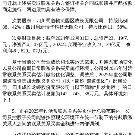
司迁就上述买卖取联系关系方签订相关合同或和谈并严酷按照
商定施行，两边履约具有法令保障。
次要股东：四川蜀道物流园区成长无限公司，持股比例
88。42%；四川启新瑞华科技无限公司，持股比例11。58%。
次要财政目标：截至2024年12月31日，总资产23。19亿
元，净资产4。07亿元，2024年实现停业收入23。39亿元，净
利润-6，629。07万元。
基于当前公司营业成长和现实运营需求，并连系市场变化
以及公司前期日常联系关系买卖施行环境，公司对2025年过活
常联系关系买卖估计做出优化调整。调整后，2025年度公司取
蜀道投资集团无限义务公司（以下简称“蜀道集团”）部属公
司、四川成长龙蟒股份无限公司（以下简称“川发龙蟒”）的日
常联系关系买卖估计总额为142，743。38万元。具体环境如
下！
5、正在2025年过活常联系关系买卖估计总额范畴内，公
司及控股子公司能够按照现实环境正在统一节制下的分歧联系
关系人之间的联系关系买卖金额进行内部调剂。
（依法须经核准的项目，经相关部分核准后方可开展运营