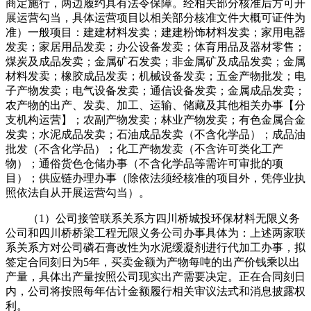
商定施行，两边履约具有法令保障。经相关部分核准后方可开
展运营勾当，具体运营项目以相关部分核准文件大概可证件为
准）一般项目：建建材料发卖；建建粉饰材料发卖；家用电器
发卖；家居用品发卖；办公设备发卖；体育用品及器材零售；
煤炭及成品发卖；金属矿石发卖；非金属矿及成品发卖；金属
材料发卖；橡胶成品发卖；机械设备发卖；五金产物批发；电
子产物发卖；电气设备发卖；通信设备发卖；金属成品发卖；
农产物的出产、发卖、加工、运输、储藏及其他相关办事【分
支机构运营】；农副产物发卖；林业产物发卖；有色金属合金
发卖；水泥成品发卖；石油成品发卖（不含化学品）；成品油
批发（不含化学品）；化工产物发卖（不含许可类化工产
物）；通俗货色仓储办事（不含化学品等需许可审批的项
目）；供应链办理办事（除依法须经核准的项目外，凭停业执
照依法自从开展运营勾当）。
（1）公司接管联系关系方四川桥城投环保材料无限义务
公司和四川桥桥梁工程无限义务公司办事具体为：上述两家联
系关系方对公司磷石膏改性为水泥缓凝剂进行代加工办事，拟
签定合同刻日为5年，买卖金额为产物每吨的出产价钱乘以出
产量，具体出产量按照公司现实出产需要决定。正在合同刻日
内，公司将按照每年估计金额履行相关审议法式和消息披露权
利。