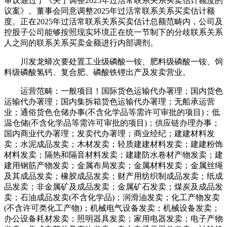
审议通过了《关于调整2025年过活常联系关系买卖估计额度的
议案》。董事会同意调整2025年过活常联系关系买卖估计额
度。正在2025年过活常联系关系买卖估计总额范畴内，公司及
控股子公司能够按照现实环境正在统一节制下的分歧联系关系
人之间的联系关系买卖金额进行内部调剂。
川发龙蟒次要处置工业级磷酸一铵、肥料级磷酸一铵、饲
料级磷酸氢钙、复合肥、磷酸铁锂出产及发卖营业。
运营范畴：一般项目！国际货色运输代办署理；国内货色
运输代办署理；国内集拆箱货色运输代办署理；无船承运营
业；通俗货色仓储办事(不含化学品等需许可审批的项目)；低
温仓储(不含化学品等需许可审批的项目)；供应链办理办事；
国内商业代办署理；发卖代办署理；商业经纪；建建材料发
卖；水泥成品发卖；木材发卖；轻质建建材料发卖；建建粉饰
材料发卖；隔热和隔音材料发卖；建建防水卷材产物发卖；建
建用钢筋产物发卖；金属布局发卖；金属材料发卖；金属丝绳
及其成品发卖；橡胶成品发卖；财产用纺织制成品发卖；纸成
品发卖；非金属矿及成品发卖；金属矿石发卖；煤炭及成品发
卖；石油成品发卖(不含化学品)；润滑油发卖；化工产物发卖
(不含许可类化工产物)；机械电气设备发卖；机械设备发卖；
办公设备耗材发卖；照明器具发卖；家用电器发卖；电子产物