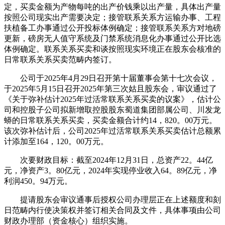
定，买卖金额为产物每吨的出产价钱乘以出产量，具体出产量
按照公司现实出产需要决定；接管联系关系方运输办事、工程
扶植备工办事通过公开投标体例确定；接管联系关系方对地磅
更新，磅房无人值守系统及门禁系统消息化办事通过公开比选
体例确定。联系关系买卖和谈按照现实环境正在股东会核准的
日常联系关系买卖范畴内签订。
公司于2025年4月29日召开第十届董事会第十七次会议，
于2025年5月15日召开2025年第三次姑且股东会，审议通过了
《关于弥补估计2025年过活常联系关系买卖的议案》，估计公
司和控股子公司拟新增取控股股东蜀道集团部属公司、川发龙
蟒的日常联系关系买卖，买卖金额合计约14，820。00万元。
该次弥补估计后，公司2025年过活常联系关系买卖估计总额累
计添加至164，120。00万元。
次要财政目标：截至2024年12月31日，总资产22。44亿
元，净资产3。80亿元，2024年实现停业收入64。89亿元，净
利润450。94万元。
提请股东会审议通事后授权公司办理层正在上述额度和刻
日范畴内行使决策权并签订相关合同及文件，具体事项由公司
财政办理部（资金核心）组织实施。