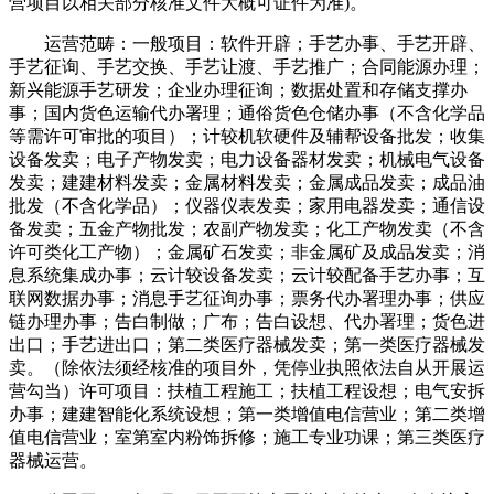
营项目以相关部分核准文件大概可证件为准)。
运营范畴：一般项目：软件开辟；手艺办事、手艺开辟、
手艺征询、手艺交换、手艺让渡、手艺推广；合同能源办理；
新兴能源手艺研发；企业办理征询；数据处置和存储支撑办
事；国内货色运输代办署理；通俗货色仓储办事（不含化学品
等需许可审批的项目）；计较机软硬件及辅帮设备批发；收集
设备发卖；电子产物发卖；电力设备器材发卖；机械电气设备
发卖；建建材料发卖；金属材料发卖；金属成品发卖；成品油
批发（不含化学品）；仪器仪表发卖；家用电器发卖；通信设
备发卖；五金产物批发；农副产物发卖；化工产物发卖（不含
许可类化工产物）；金属矿石发卖；非金属矿及成品发卖；消
息系统集成办事；云计较设备发卖；云计较配备手艺办事；互
联网数据办事；消息手艺征询办事；票务代办署理办事；供应
链办理办事；告白制做；广布；告白设想、代办署理；货色进
出口；手艺进出口；第二类医疗器械发卖；第一类医疗器械发
卖。（除依法须经核准的项目外，凭停业执照依法自从开展运
营勾当）许可项目：扶植工程施工；扶植工程设想；电气安拆
办事；建建智能化系统设想；第一类增值电信营业；第二类增
值电信营业；室第室内粉饰拆修；施工专业功课；第三类医疗
器械运营。