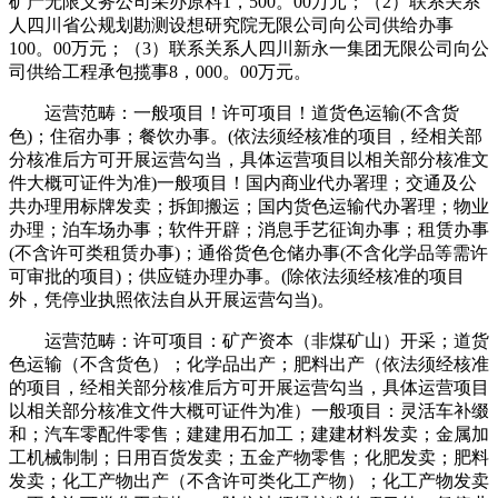
矿产无限义务公司采办原料1，500。00万元；（2）联系关系
人四川省公规划勘测设想研究院无限公司向公司供给办事
100。00万元；（3）联系关系人四川新永一集团无限公司向公
司供给工程承包揽事8，000。00万元。
运营范畴：一般项目！许可项目！道货色运输(不含货
色)；住宿办事；餐饮办事。(依法须经核准的项目，经相关部
分核准后方可开展运营勾当，具体运营项目以相关部分核准文
件大概可证件为准)一般项目！国内商业代办署理；交通及公
共办理用标牌发卖；拆卸搬运；国内货色运输代办署理；物业
办理；泊车场办事；软件开辟；消息手艺征询办事；租赁办事
(不含许可类租赁办事)；通俗货色仓储办事(不含化学品等需许
可审批的项目)；供应链办理办事。(除依法须经核准的项目
外，凭停业执照依法自从开展运营勾当)。
运营范畴：许可项目：矿产资本（非煤矿山）开采；道货
色运输（不含货色）；化学品出产；肥料出产（依法须经核准
的项目，经相关部分核准后方可开展运营勾当，具体运营项目
以相关部分核准文件大概可证件为准）一般项目：灵活车补缀
和；汽车零配件零售；建建用石加工；建建材料发卖；金属加
工机械制制；日用百货发卖；五金产物零售；化肥发卖；肥料
发卖；化工产物出产（不含许可类化工产物）；化工产物发卖