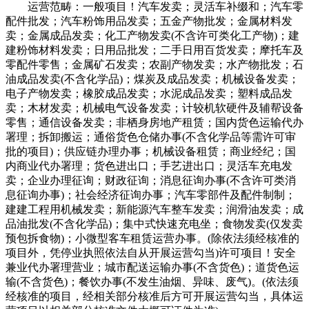
运营范畴：一般项目！汽车发卖；灵活车补缀和；汽车零
配件批发；汽车粉饰用品发卖；五金产物批发；金属材料发
卖；金属成品发卖；化工产物发卖(不含许可类化工产物)；建
建粉饰材料发卖；日用品批发；二手日用百货发卖；摩托车及
零配件零售；金属矿石发卖；农副产物发卖；水产物批发；石
油成品发卖(不含化学品)；煤炭及成品发卖；机械设备发卖；
电子产物发卖；橡胶成品发卖；水泥成品发卖；塑料成品发
卖；木材发卖；机械电气设备发卖；计较机软硬件及辅帮设备
零售；通信设备发卖；非栖身房地产租赁；国内货色运输代办
署理；拆卸搬运；通俗货色仓储办事(不含化学品等需许可审
批的项目)；供应链办理办事；机械设备租赁；商业经纪；国
内商业代办署理；货色进出口；手艺进出口；灵活车充电发
卖；企业办理征询；财政征询；消息征询办事(不含许可类消
息征询办事)；社会经济征询办事；汽车零部件及配件制制；
建建工程用机械发卖；新能源汽车整车发卖；润滑油发卖；成
品油批发(不含化学品)；集中式快速充电坐；食物发卖(仅发卖
预包拆食物)；小微型客车租赁运营办事。(除依法须经核准的
项目外，凭停业执照依法自从开展运营勾当)许可项目！安全
兼业代办署理营业；城市配送运输办事(不含货色)；道货色运
输(不含货色)；餐饮办事(不发生油烟、异味、废气)。(依法须
经核准的项目，经相关部分核准后方可开展运营勾当，具体运