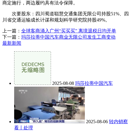
商定施行，两边履约具有法令保障。
次要股东：四川蜀道聪慧交通集团无限公司持股51%、四
川省交通运输成长计谋和规划科学研究院持股49%。
上一篇：
全球客商涌入广州“买买买” 离境退税日均开单
下一篇：
玛莎拉蒂中国汽车商业无限公司发生工商变动
最新新闻
2025-08-08
玛莎拉蒂中国汽车
2025-08-06
转内销察
看丨处理