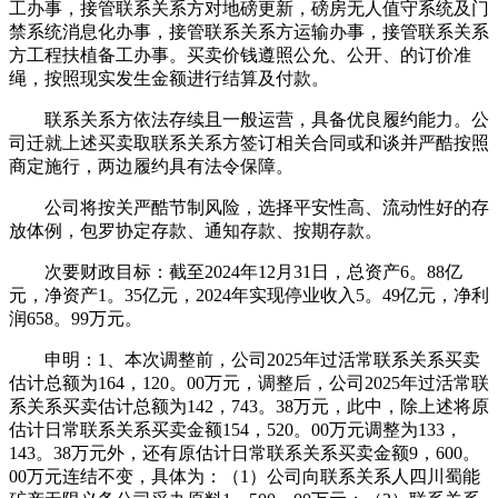
工办事，接管联系关系方对地磅更新，磅房无人值守系统及门
禁系统消息化办事，接管联系关系方运输办事，接管联系关系
方工程扶植备工办事。买卖价钱遵照公允、公开、的订价准
绳，按照现实发生金额进行结算及付款。
联系关系方依法存续且一般运营，具备优良履约能力。公
司迁就上述买卖取联系关系方签订相关合同或和谈并严酷按照
商定施行，两边履约具有法令保障。
公司将按关严酷节制风险，选择平安性高、流动性好的存
放体例，包罗协定存款、通知存款、按期存款。
次要财政目标：截至2024年12月31日，总资产6。88亿
元，净资产1。35亿元，2024年实现停业收入5。49亿元，净利
润658。99万元。
申明：1、本次调整前，公司2025年过活常联系关系买卖
估计总额为164，120。00万元，调整后，公司2025年过活常联
系关系买卖估计总额为142，743。38万元，此中，除上述将原
估计日常联系关系买卖金额154，520。00万元调整为133，
143。38万元外，还有原估计日常联系关系买卖金额9，600。
00万元连结不变，具体为：（1）公司向联系关系人四川蜀能