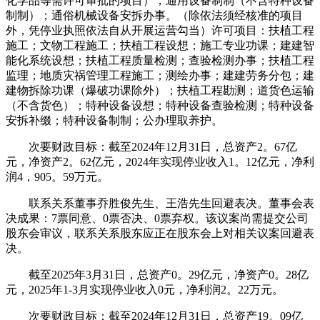
化学品等需许可审批的项目）；通用设备制制（不含特种设备
制制）；通俗机械设备安拆办事。（除依法须经核准的项目
外，凭停业执照依法自从开展运营勾当）许可项目：扶植工程
施工；文物工程施工；扶植工程设想；施工专业功课；建建智
能化系统设想；扶植工程质量检测；查验检测办事；扶植工程
监理；地质灾祸管理工程施工；测绘办事；建建劳务分包；建
建物拆除功课（爆破功课除外）；扶植工程勘测；道货色运输
（不含货色）；特种设备设想；特种设备查验检测；特种设备
安拆补缀；特种设备制制；公办理取养护。
次要财政目标：截至2024年12月31日，总资产2。67亿
元，净资产2。62亿元，2024年实现停业收入1。12亿元，净利
润4，905。59万元。
联系关系董事乔胜俊先生、王浩先生回避表决。董事会表
决成果：7票同意、0票否决、0票弃权。该议案尚需提交公司
股东会审议，联系关系股东应正在股东会上对相关议案回避表
决。
截至2025年3月31日，总资产0。29亿元，净资产0。28亿
元，2025年1-3月实现停业收入0元，净利润2。22万元。
次要财政目标：截至2024年12月31日，总资产19。09亿