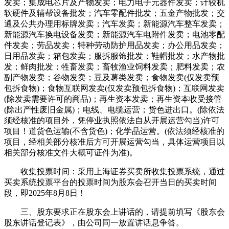
发卖；集成电芯片及产物发卖；电力电子元器件发卖；计较机
软硬件及辅帮设备批发；汽车零配件批发；五金产物批发；交
通及公共办理用标牌发卖；汽车发卖；新能源汽车整车发卖；
新能源汽车换电设备发卖；新能源汽车电附件发卖；电池零配
件发卖；劳品发卖；特种劳动防护用品发卖；办公用品发卖；
日用品发卖；箱包发卖；服拆服饰批发；鞋帽批发；水产物批
发；鲜肉批发；牲畜发卖；畜牧渔业饲料发卖；肥料发卖；农
副产物发卖；谷物发卖；豆及薯类发卖；食物发卖(仅发卖预
包拆食物)；食物互联网发卖(仅发卖预包拆食物)；互联网发卖
(除发卖需要许可的商品)；再生资本发卖；再生资本收受接管
(除出产性废旧金属)；电线、电缆运营；货色进出口。(除依法
须经核准的项目外，凭停业执照依法自从开展运营勾当)许可
项目！道货色运输(不含货色)；化学品运营。(依法须经核准的
项目，经相关部分核准后方可开展运营勾当，具体运营项目以
相关部分核准文件大概可证件为准)。
收集投票时间：采用上海证券买卖所收集投票系统，通过
买卖系统投票平台的投票时间为股东会召开当日的买卖时间
段，即2025年8月8日！
三、股东要求正在股东会上讲话的，请提前填写《股东会
股东讲话登记表》，由公司同一放置讲话息争答。