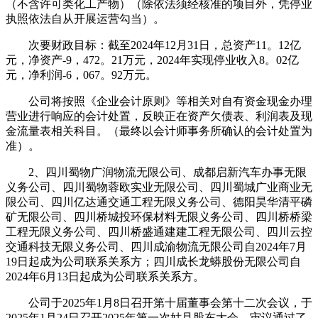
（不含许可类化工产物）（除依法须经核准的项目外，凭停业
执照依法自从开展运营勾当）。
次要财政目标：截至2024年12月31日，总资产11。12亿
元，净资产-9，472。21万元，2024年实现停业收入8。02亿
元，净利润-6，067。92万元。
公司将按照《企业会计原则》等相关对自有资金现金办理
营业进行响应的会计处置，反映正在资产欠债表、利润表及现
金流量表相关科目。（最终以会计师事务所确认的会计处置为
准）。
2、四川蜀物广润物流无限公司、成都启新汽车办事无限
义务公司、四川蜀物蓉欧实业无限公司、四川蜀城广业商业无
限公司、四川亿达通交通工程无限义务公司、德阳昊华清平磷
矿无限公司、四川桥城投环保材料无限义务公司、四川桥桥梁
工程无限义务公司、四川桥盛通建建工程无限公司、四川云控
交通科技无限义务公司、四川成渝物流无限公司自2024年7月
19日起成为公司联系关系方；四川成长龙蟒股份无限公司自
2024年6月13日起成为公司联系关系方。
公司于2025年1月8日召开第十届董事会第十二次会议，于
2025年1月24日召开2025年第一次姑且股东大会，审议通过了