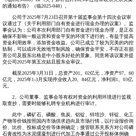
的通知布告》（临2025-048）。
公司于2025年7月23日召开第十届监事会第十四次会议审
议通过了《关于利用部门自有资金进行现金办理的议案》。监
事会认为：公司本次利用部门自有资金进行现金办理，是正在
确保不影响一般运营和资金平安的环境下进行的，有益于提高
资金利用效率，添加资金收益。公司已成立了较为完美的内控
轨制，可以或许无效地节制风险，确保资金平安，不存正在损
害公司及股东出格是中小股东好处的景象。同意将该议案并提
交公司2025年第五次姑且股东会审议。
截至2025年3月31日，总资产201。02亿元，净资产97。60
亿元，2025年1-3月实现停业收入20。84亿元，净利润1。03亿
元。
2、公司董事、监事会等有权对资金的利用环境进行监视
取查抄，需要时能够礼聘专业机构进行审计。
此中，磷矿石、磷酸、焦炭、铝锭、锌培沙、锌锭、化工
产物等价钱按照国内市场供求趋向及市场行情，以行业报价询
价、比价、投标成交价等体例确定；接管联系关系方对公司磷
石膏改性为水泥缓凝剂进行代加工办事通过公开投标体例确