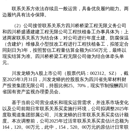
联系关系方依法存续且一般运营，具备优良履约能力。两
边履约具有法令保障。
（2）公司接管联系关系方四川桥桥梁工程无限义务公司
和四川桥盛通建建工程无限公司工程扶植备工办事具体为：上
述两家联系关系方为结合体，对公司进行年度土建、防腐保温
（含建炉）维修及小型技改工程进行工程扶植备工，拟签定合
同刻日为3年，按照暂估工程量估算金额为6350万元，最终以
现实结算为准。四川桥桥梁工程无限公司做为结合体牵头单
元。
川发龙蟒为A股上市公司（股票代码：002312。SZ），截
至2025年3月31日，川发龙蟒的控股股东为四川省先辈材料财
产投资集团无限公司，持股比例25。70%，现实节制报酬四川
省国有资产监视办理委员会。
基于当前公司营业成长和现实运营需求，并连系市场变化
以及公司前期日常联系关系买卖施行环境，公司拟调整2025年
度取蜀道集团部属公司、川发龙蟒的日常联系关系买卖估计额
度。本次调整前，公司2025年过活常联系关系买卖估计总额为
164，120。00万元，此中，154，520。00万元的原估计日常联